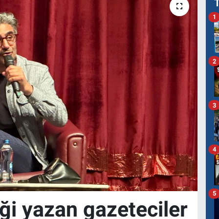
1
2
3
4
5
ği yazan gazeteciler