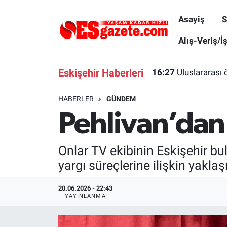
Asayiş
S
Asayiş
Yaşam
Eskişehir Nöbetçi Eczaneler
Alış-Veriş/İ
Spor
Afyonkarahisar
Eskişehir Hava Durumu
Eskişehir Haberleri
16:27
Uluslararası 
Siyaset
Eğitim
Eskişehir Trafik Yoğunluk Haritası
HABERLER
GÜNDEM
Pehlivan’dan 
Gündem
Eskişehirspor Arşivi
Süper Lig Puan Durumu ve Fikstür
Türkiye
Eskişehir Arşivi
Tüm Manşetler
Onlar TV ekibinin Eskişehir b
yargı süreçlerine ilişkin yaklaşı
Dünya
Röportaj
Son Dakika Haberleri
20.06.2026 - 22:43
Sağlık
Ekonomi
Haber Arşivi
YAYINLANMA
Alış-Veriş/İş dünyası
Kültür Sanat