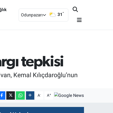
ğlık
°
31
Odunpazarı
rgı tepkisi
ivan, Kemal Kılıçdaroğlu’nun
-
+
A
A