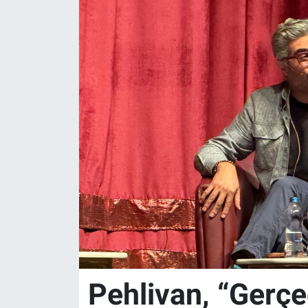
Politika
Bilecik
Kütahya
Gezi
Genel
Çevre
Yerel
Magazin
Pehlivan, “Gerçe
Bilim ve Teknoloji