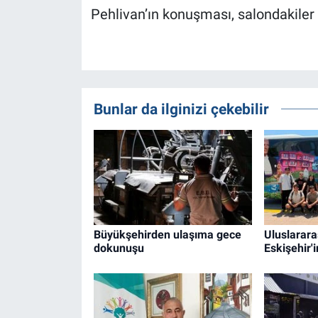
Pehlivan’ın konuşması, salondakiler t
Bunlar da ilginizi çekebilir
Büyükşehirden ulaşıma gece
Uluslarara
dokunuşu
Eskişehir'i