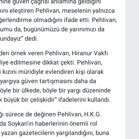
nine güven çağrısı anlamına geldiğini
mını eleştiren Pehlivan, meselenin yalnızca
eğerlendirme olmadığını ifade etti. Pehlivan,
lumu da, bugünümüzü de yarınımızı da
undayız” dedi.
en örnek veren Pehlivan, Hiranur Vakfı
ye edilmesine dikkat çekti. Pehlivan,
ızını müridiyle evlendiren kişi olarak
in yargıya güven tartışmasını daha da
Böyle bir ülkede, böyle bir yargı düzeninde
büyük bir çelişkidir” ifadelerini kullandı.
ğı sürece de değinen Pehlivan, H.K.G.
 Soykan’ın haberlerinin önemli rol
 yazan gazetecilerin yargılandığını, buna