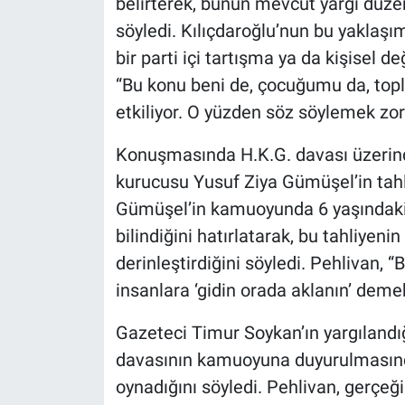
belirterek, bunun mevcut yargı düze
söyledi. Kılıçdaroğlu’nun bu yaklaşı
bir parti içi tartışma ya da kişisel d
“Bu konu beni de, çocuğumu da, top
etkiliyor. O yüzden söz söylemek zor
Konuşmasında H.K.G. davası üzerind
kurucusu Yusuf Ziya Gümüşel’in tahli
Gümüşel’in kamuoyunda 6 yaşındaki k
bilindiğini hatırlatarak, bu tahliyen
derinleştirdiğini söyledi. Pehlivan, “
insanlara ‘gidin orada aklanın’ demek 
Gazeteci Timur Soykan’ın yargılandı
davasının kamuoyuna duyurulmasında
oynadığını söyledi. Pehlivan, gerçeği