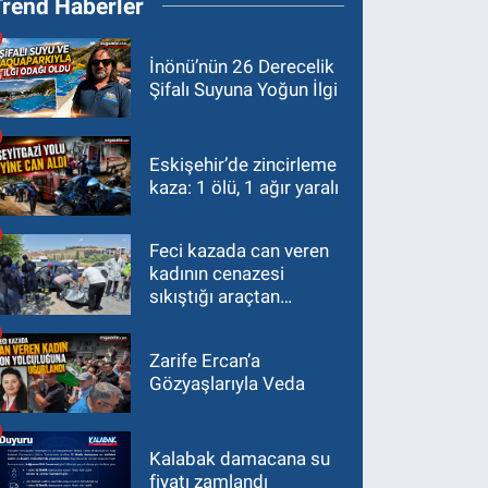
Trend Haberler
İnönü’nün 26 Derecelik
Şifalı Suyuna Yoğun İlgi
Eskişehir’de zincirleme
kaza: 1 ölü, 1 ağır yaralı
Feci kazada can veren
kadının cenazesi
sıkıştığı araçtan
güçlükle çıkarıldı
Zarife Ercan’a
Gözyaşlarıyla Veda
Kalabak damacana su
fiyatı zamlandı