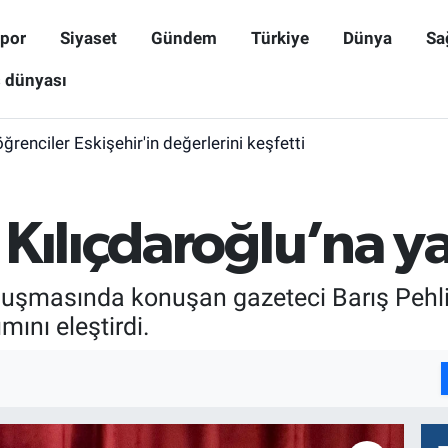
por
Siyaset
Gündem
Türkiye
Dünya
Sa
ş dünyası
öğrenciler Eskişehir'in değerlerini keşfetti
Kılıçdaroğlu’na ya
uluşmasında konuşan gazeteci Barış Pehl
mını eleştirdi.