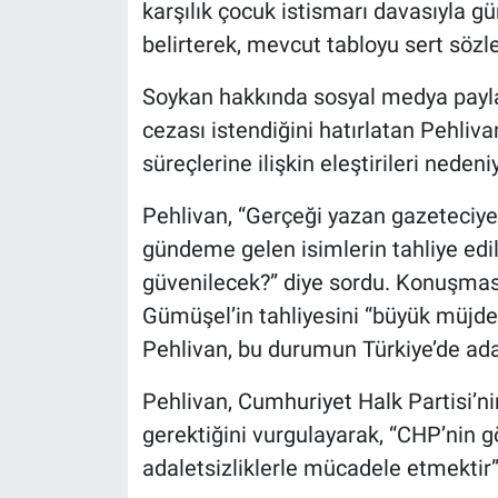
karşılık çocuk istismarı davasıyla gü
belirterek, mevcut tabloyu sert sözler
Soykan hakkında sosyal medya paylaş
cezası istendiğini hatırlatan Pehliva
süreçlerine ilişkin eleştirileri nede
Pehlivan, “Gerçeği yazan gazeteciye 
gündeme gelen isimlerin tahliye edil
güvenilecek?” diye sordu. Konuşmas
Gümüşel’in tahliyesini “büyük müjde
Pehlivan, bu durumun Türkiye’de adal
Pehlivan, Cumhuriyet Halk Partisi’n
gerektiğini vurgulayarak, “CHP’nin g
adaletsizliklerle mücadele etmektir”