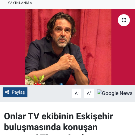
YAYINLANMA
Politika
Bilecik
Kütahya
Gezi
Genel
Çevre
Paylaş
-
+
A
A
Yerel
Onlar TV ekibinin Eskişehir
Magazin
buluşmasında konuşan
Bilim ve Teknoloji