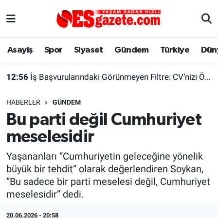
Asayiş
Yaşam
Eskişehir Nöbetçi Eczaneler
Asayiş
Spor
Siyaset
Gündem
Türkiye
Dün
Spor
Afyonkarahisar
Eskişehir Hava Durumu
12:56
İş Başvurularındaki Görünmeyen Filtre: CV’nizi Önce Bir Yazılım Okuyor
Siyaset
Eğitim
Eskişehir Trafik Yoğunluk Haritası
HABERLER
GÜNDEM
Gündem
Eskişehirspor Arşivi
Süper Lig Puan Durumu ve Fikstür
Bu parti değil Cumhuriyet
meselesidir
Türkiye
Eskişehir Arşivi
Tüm Manşetler
Yaşananları “Cumhuriyetin geleceğine yönelik
Dünya
Röportaj
Son Dakika Haberleri
büyük bir tehdit” olarak değerlendiren Soykan,
“Bu sadece bir parti meselesi değil, Cumhuriyet
Sağlık
Ekonomi
Haber Arşivi
meselesidir” dedi.
Alış-Veriş/İş dünyası
Kültür Sanat
20.06.2026 - 20:58