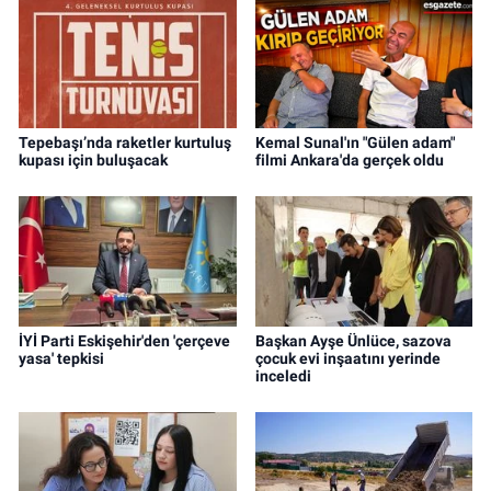
Tepebaşı’nda raketler kurtuluş
Kemal Sunal'ın "Gülen adam"
kupası için buluşacak
filmi Ankara'da gerçek oldu
İYİ Parti Eskişehir'den 'çerçeve
Başkan Ayşe Ünlüce, sazova
yasa' tepkisi
çocuk evi inşaatını yerinde
inceledi