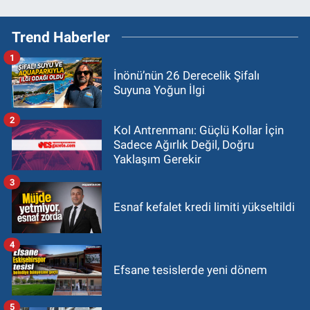
Trend Haberler
1
İnönü’nün 26 Derecelik Şifalı
Suyuna Yoğun İlgi
2
Kol Antrenmanı: Güçlü Kollar İçin
Sadece Ağırlık Değil, Doğru
Yaklaşım Gerekir
3
Esnaf kefalet kredi limiti yükseltildi
4
Efsane tesislerde yeni dönem
5