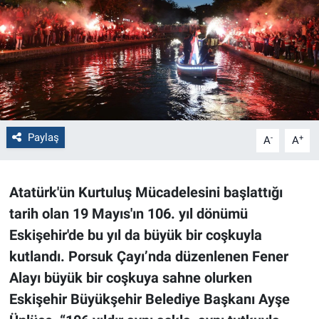
Politika
Bilecik
Kütahya
Gezi
Paylaş
-
+
A
A
Genel
Atatürk'ün Kurtuluş Mücadelesini başlattığı
Çevre
tarih olan 19 Mayıs'ın 106. yıl dönümü
Eskişehir'de bu yıl da büyük bir coşkuyla
Yerel
kutlandı. Porsuk Çayı’nda düzenlenen Fener
Alayı büyük bir coşkuya sahne olurken
Magazin
Eskişehir Büyükşehir Belediye Başkanı Ayşe
Bilim ve Teknoloji