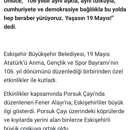
Ünlüce, “106 yıldır aynı aşkla, aynı tutkuyla,
cumhuriyete ve demokrasiye bağlılıkla bu yolda
hep beraber yürüyoruz. Yaşasın 19 Mayıs!”
dedi.
Eskişehir Büyükşehir Belediyesi, 19 Mayıs
Atatürk’ü Anma, Gençlik ve Spor Bayramı’nın
106. yıl dönümünü düzenlediği birbirinden özel
etkinlikler ile kutladı.
Etkinlikler kapsamında Porsuk Çayı’nda
düzenlenen Fener Alayı’na, Eskişehirliler büyük
ilgi gösterdi. Porsuk Çayı üzerindeki köprülerde
ve kıyılarda yerini alan binlerce Eskişehirli
büyük coşkuya ortak oldu.