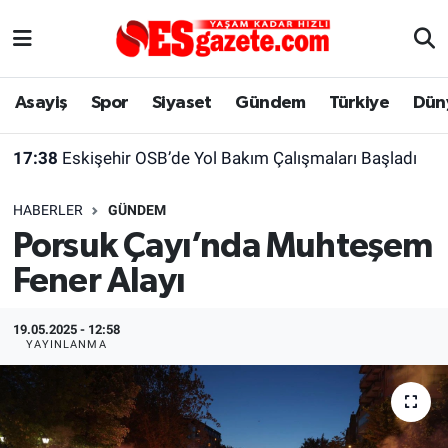
Asayiş
Yaşam
Eskişehir Nöbetçi Eczaneler
Asayiş
Spor
Siyaset
Gündem
Türkiye
Dün
Spor
Afyonkarahisar
Eskişehir Hava Durumu
17:38
Eskişehir OSB’de Yol Bakım Çalışmaları Başladı
Siyaset
Eğitim
Eskişehir Trafik Yoğunluk Haritası
HABERLER
GÜNDEM
Gündem
Eskişehirspor Arşivi
Süper Lig Puan Durumu ve Fikstür
Porsuk Çayı’nda Muhteşem
Fener Alayı
Türkiye
Eskişehir Arşivi
Tüm Manşetler
Dünya
Röportaj
Son Dakika Haberleri
19.05.2025 - 12:58
YAYINLANMA
Sağlık
Ekonomi
Haber Arşivi
Alış-Veriş/İş dünyası
Kültür Sanat