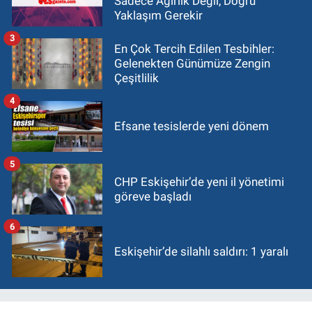
Sadece Ağırlık Değil, Doğru
Yaklaşım Gerekir
3
En Çok Tercih Edilen Tesbihler:
Gelenekten Günümüze Zengin
Çeşitlilik
4
Efsane tesislerde yeni dönem
5
CHP Eskişehir’de yeni il yönetimi
göreve başladı
6
Eskişehir’de silahlı saldırı: 1 yaralı