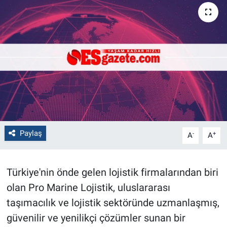
Politika
Bilecik
Kütahya
Gezi
Genel
Paylaş
-
+
A
A
Çevre
Türkiye'nin önde gelen lojistik firmalarından biri
Yerel
olan Pro Marine Lojistik, uluslararası
Magazin
taşımacılık ve lojistik sektöründe uzmanlaşmış,
güvenilir ve yenilikçi çözümler sunan bir
Bilim ve Teknoloji