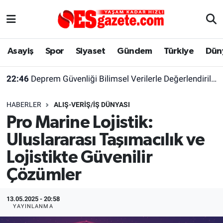
Asayiş
Yaşam
Eskişehir Nöbetçi Eczaneler
Asayiş
Spor
Siyaset
Gündem
Türkiye
Dün
Spor
Afyonkarahisar
Eskişehir Hava Durumu
22:46
Deprem Güvenliği Bilimsel Verilerle Değerlendirilmeli
Siyaset
Eğitim
Eskişehir Trafik Yoğunluk Haritası
HABERLER
ALIŞ-VERIŞ/İŞ DÜNYASI
Gündem
Eskişehirspor Arşivi
Süper Lig Puan Durumu ve Fikstür
Pro Marine Lojistik:
Uluslararası Taşımacılık ve
Türkiye
Eskişehir Arşivi
Tüm Manşetler
Lojistikte Güvenilir
Dünya
Röportaj
Son Dakika Haberleri
Çözümler
Sağlık
Ekonomi
Haber Arşivi
13.05.2025 - 20:58
YAYINLANMA
Alış-Veriş/İş dünyası
Kültür Sanat