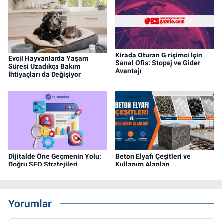
Kirada Oturan Girişimci İçin
Evcil Hayvanlarda Yaşam
Sanal Ofis: Stopaj ve Gider
Süresi Uzadıkça Bakım
Avantajı
İhtiyaçları da Değişiyor
Dijitalde Öne Geçmenin Yolu:
Beton Elyafı Çeşitleri ve
Doğru SEO Stratejileri
Kullanım Alanları
Yorumlar