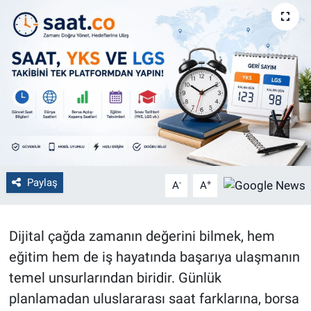
Politika
Bilecik
Kütahya
Gezi
Genel
Paylaş
-
+
A
A
Çevre
Dijital çağda zamanın değerini bilmek, hem
Yerel
eğitim hem de iş hayatında başarıya ulaşmanın
Magazin
temel unsurlarından biridir. Günlük
planlamadan uluslararası saat farklarına, borsa
Bilim ve Teknoloji