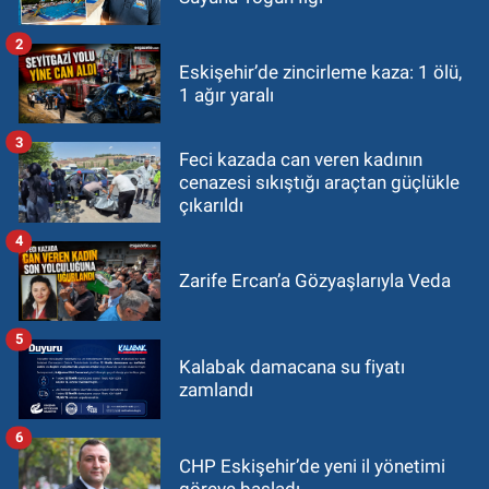
2
Eskişehir’de zincirleme kaza: 1 ölü,
1 ağır yaralı
3
Feci kazada can veren kadının
cenazesi sıkıştığı araçtan güçlükle
çıkarıldı
4
Zarife Ercan’a Gözyaşlarıyla Veda
5
Kalabak damacana su fiyatı
zamlandı
6
CHP Eskişehir’de yeni il yönetimi
göreve başladı