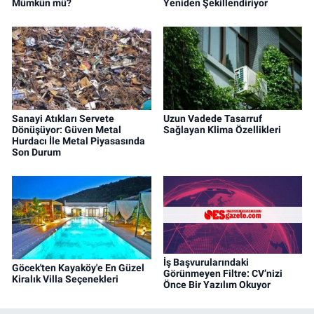
Mümkün mü?
Yeniden Şekillendiriyor
Sanayi Atıkları Servete
Uzun Vadede Tasarruf
Dönüşüyor: Güven Metal
Sağlayan Klima Özellikleri
Hurdacı İle Metal Piyasasında
Son Durum
İş Başvurularındaki
Göcek'ten Kayaköy'e En Güzel
Görünmeyen Filtre: CV’nizi
Kiralık Villa Seçenekleri
Önce Bir Yazılım Okuyor