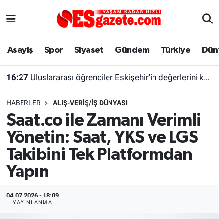
Asayiş
Yaşam
Eskişehir Nöbetçi Eczaneler
Asayiş
Spor
Siyaset
Gündem
Türkiye
Dün
Spor
Afyonkarahisar
Eskişehir Hava Durumu
16:27
Uluslararası öğrenciler Eskişehir'in değerlerini keşfetti
Siyaset
Eğitim
Eskişehir Trafik Yoğunluk Haritası
HABERLER
ALIŞ-VERIŞ/İŞ DÜNYASI
Gündem
Eskişehirspor Arşivi
Süper Lig Puan Durumu ve Fikstür
Saat.co ile Zamanı Verimli
Yönetin: Saat, YKS ve LGS
Türkiye
Eskişehir Arşivi
Tüm Manşetler
Takibini Tek Platformdan
Dünya
Röportaj
Son Dakika Haberleri
Yapın
Sağlık
Ekonomi
Haber Arşivi
04.07.2026 - 18:09
YAYINLANMA
Alış-Veriş/İş dünyası
Kültür Sanat