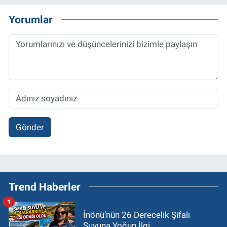
Yorumlar
Gönder
Trend Haberler
1
İnönü’nün 26 Derecelik Şifalı
Suyuna Yoğun İlgi