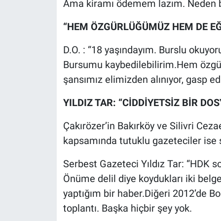
Ama kiramı ödemem lazım. Neden bur
“HEM ÖZGÜRLÜĞÜMÜZ HEM DE EĞİ
D.O. : “18 yaşındayım. Burslu okuyo
Bursumu kaybedilebilirim.Hem özgü
şansımız elimizden alınıyor, gasp edi
YILDIZ TAR: “CİDDİYETSİZ BİR DOS
Çakırözer’in Bakırköy ve Silivri Ce
kapsamında tutuklu gazeteciler ise ş
Serbest Gazeteci Yıldız Tar: “HDK s
Önüme delil diye koydukları iki belg
yaptığım bir haber.Diğeri 2012’de Boğ
toplantı. Başka hiçbir şey yok.