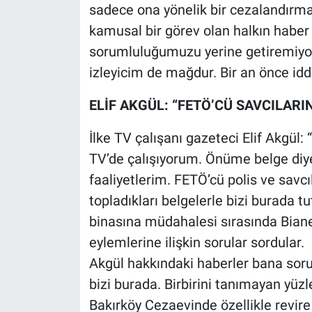
sadece ona yönelik bir cezalandırma
kamusal bir görev olan halkın habe
sorumluluğumuzu yerine getiremiy
izleyicim de mağdur. Bir an önce id
ELİF AKGÜL: “FETÖ’CÜ SAVCILARI
İlke TV çalışanı gazeteci Elif Akgül: 
TV’de çalışıyorum. Önüme belge diye
faaliyetlerim. FETÖ’cü polis ve savcı
topladıkları belgelerle bizi burada t
binasına müdahalesi sırasında Biane
eylemlerine ilişkin sorular sordular. 
Akgül hakkındaki haberler bana soru
bizi burada. Birbirini tanımayan yüzle
Bakırköy Cezaevinde özellikle revire