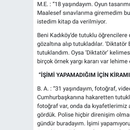
M.E. : “18 yaşındayım. Oyun tasarı
Maalesef sınavlarıma giremedim bu s
istedim kitap da verilmiyor.
Beni Kadıköy’de tutuklu öğrencilere
gözaltına alıp tutukladılar. ‘Diktatör
tutuklandım. Oysa ‘Diktatör’ kelime
birçok örnek yargı kararı var lehime 
“İŞİMİ YAPAMADIĞIM İÇİN KİRAM
B. A. : “31 yaşındayım, fotoğraf, vid
Cumhurbaşkanına hakaretten tutukla
fotoğraf var, onda da kıyafetlerimiz
gördük. Polise hiçbir direnişim olm
gündür buradayım. İşimi yapamıyo