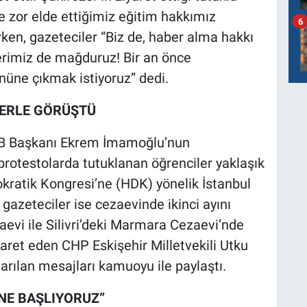
zor elde ettiğimiz eğitim hakkımız
6
erken, gazeteciler “Biz de, haber alma hakkı
ilerimiz de mağduruz! Bir an önce
üne çıkmak istiyoruz” dedi.
LERLE GÖRÜŞTÜ
BB Başkanı Ekrem İmamoğlu’nun
rotestolarda tutuklanan öğrenciler yaklaşık
okratik Kongresi’ne (HDK) yönelik İstanbul
azeteciler ise cezaevinde ikinci ayını
evi ile Silivri’deki Marmara Cezaevi’nde
iyaret eden CHP Eskişehir Milletvekili Utku
tarılan mesajları kamuoyu ile paylaştı.
NE BAŞLIYORUZ”