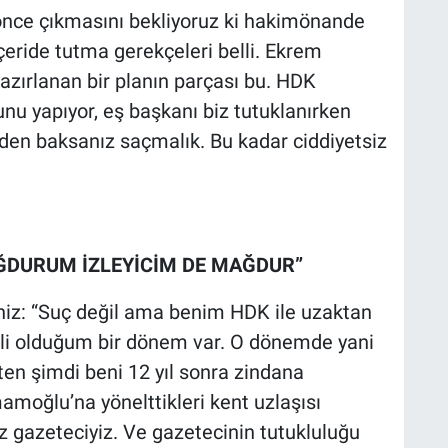
önce çıkmasını bekliyoruz ki hakimönande
çeride tutma gerekçeleri belli. Ekrem
zırlanan bir planın parçası bu. HDK
unu yapıyor, eş başkanı biz tutuklanırken
den baksanız saçmalık. Bu kadar ciddiyetsiz
ĞDURUM İZLEYİCİM DE MAĞDUR”
iz: “Suç değil ama benim HDK ile uzaktan
li olduğum bir dönem var. O dönemde yani
ten şimdi beni 12 yıl sonra zindana
mamoğlu’na yönelttikleri kent uzlaşısı
iz gazeteciyiz. Ve gazetecinin tutukluluğu