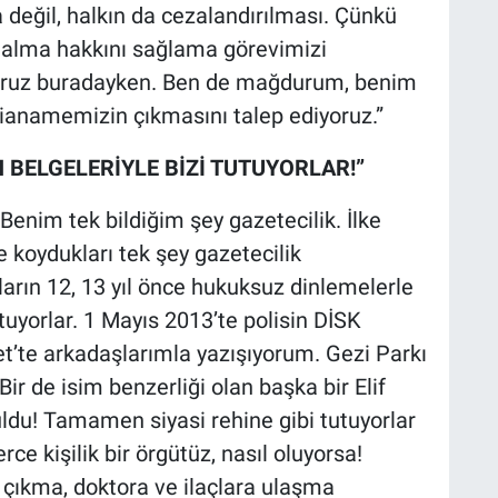
 değil, halkın da cezalandırılması. Çünkü
r alma hakkını sağlama görevimizi
oruz buradayken. Ben de mağdurum, benim
dianamemizin çıkmasını talep ediyoruz.”
N BELGELERİYLE BİZİ TUTUYORLAR!”
“Benim tek bildiğim şey gazetecilik. İlke
 koydukları tek şey gazetecilik
ların 12, 13 yıl önce hukuksuz dinlemelerle
utuyorlar. 1 Mayıs 2013’te polisin DİSK
t’te arkadaşlarımla yazışıyorum. Gezi Parkı
Bir de isim benzerliği olan başka bir Elif
ldu! Tamamen siyasi rehine gibi tutuyorlar
rce kişilik bir örgütüz, nasıl oluyorsa!
 çıkma, doktora ve ilaçlara ulaşma