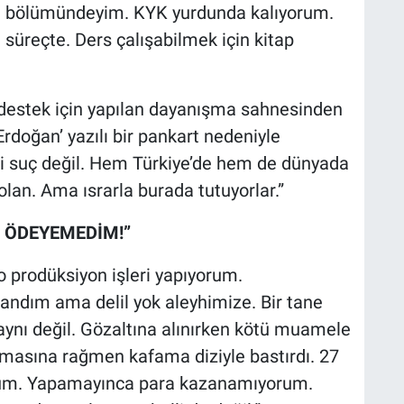
mı bölümündeyim. KYK yurdunda kalıyorum.
üreçte. Ders çalışabilmek için kitap
 destek için yapılan dayanışma sahnesinden
 Erdoğan’ yazılı bir pankart nedeniyle
si suç değil. Hem Türkiye’de hem de dünyada
olan. Ama ısrarla burada tutuyorlar.”
I ÖDEYEMEDİM!”
eo prodüksiyon işleri yapıyorum.
ndım ama delil yok aleyhimize. Bir tane
 aynı değil. Gözaltına alınırken kötü muamele
amasına rağmen kafama diziyle bastırdı. 27
rum. Yapamayınca para kazanamıyorum.