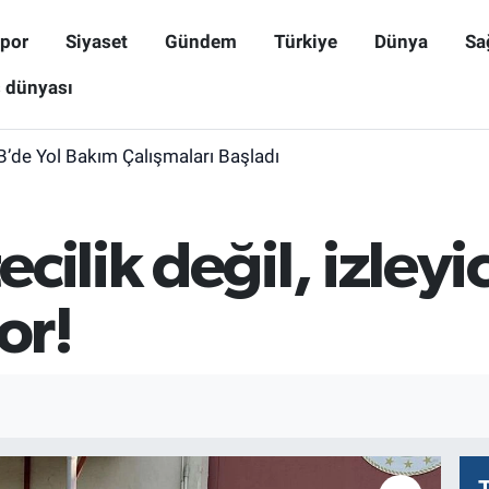
por
Siyaset
Gündem
Türkiye
Dünya
Sa
ş dünyası
B’de Yol Bakım Çalışmaları Başladı
cilik değil, izleyi
or!