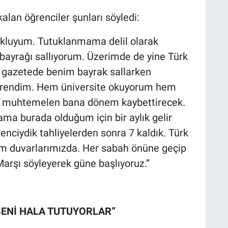
kalan öğrenciler şunları söyledi:
ukluyum. Tutuklanmama delil olarak
 bayrağı sallıyorum. Üzerimde de yine Türk
k gazetede benim bayrak sallarken
öğrendim. Hem üniversite okuyorum hem
am muhtemelen bana dönem kaybettirecek.
ama burada olduğum için bir aylık gelir
enciydik tahliyelerden sonra 7 kaldık. Türk
 tüm duvarlarımızda. Her sabah önüne geçip
Marşı söyleyerek güne başlıyoruz.”
BENİ HALA TUTUYORLAR”