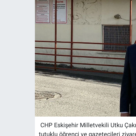
Politika
Bilecik
Kütahya
Gezi
Genel
Çevre
Yerel
Magazin
CHP Eskişehir Milletvekili Utku Çak
tutuklu öğrenci ve gazetecileri ziyare
Bilim ve Teknoloji