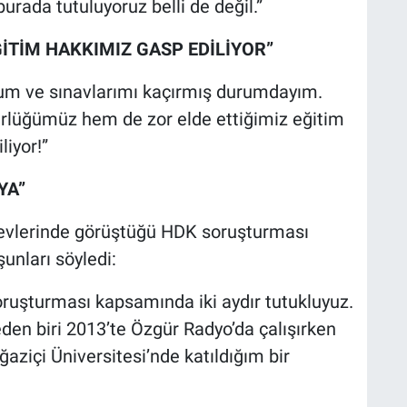
ada tutuluyoruz belli de değil.”
TİM HAKKIMIZ GASP EDİLİYOR”
rum ve sınavlarımı kaçırmış durumdayım.
rlüğümüz hem de zor elde ettiğimiz eğitim
liyor!”
YA”
zaevlerinde görüştüğü HDK soruşturması
unları söyledi:
oruşturması kapsamında iki aydır tutukluyuz.
eden biri 2013’te Özgür Radyo’da çalışırken
aziçi Üniversitesi’nde katıldığım bir