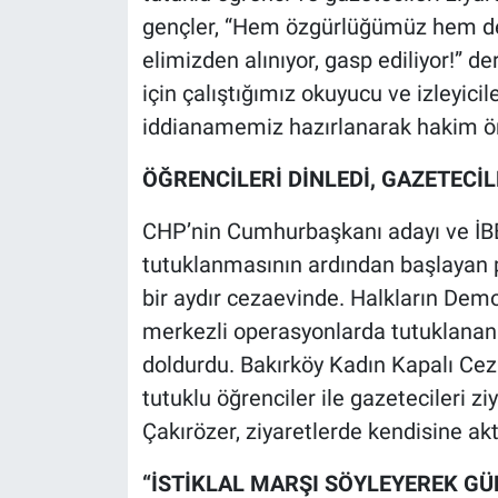
gençler, “Hem özgürlüğümüz hem de 
elimizden alınıyor, gasp ediliyor!” d
için çalıştığımız okuyucu ve izleyic
iddianamemiz hazırlanarak hakim ön
ÖĞRENCİLERİ DİNLEDİ, GAZETECİ
CHP’nin Cumhurbaşkanı adayı ve İ
tutuklanmasının ardından başlayan p
bir aydır cezaevinde. Halkların Dem
merkezli operasyonlarda tutuklanan g
doldurdu. Bakırköy Kadın Kapalı Ceza
tutuklu öğrenciler ile gazetecileri z
Çakırözer, ziyaretlerde kendisine ak
“İSTİKLAL MARŞI SÖYLEYEREK GÜ