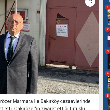
1
2
3
4
5
ırözer Marmara ile Bakırköy cezaevlerinde
t etti. Çakırözer’in ziyaret ettiği tutuklu