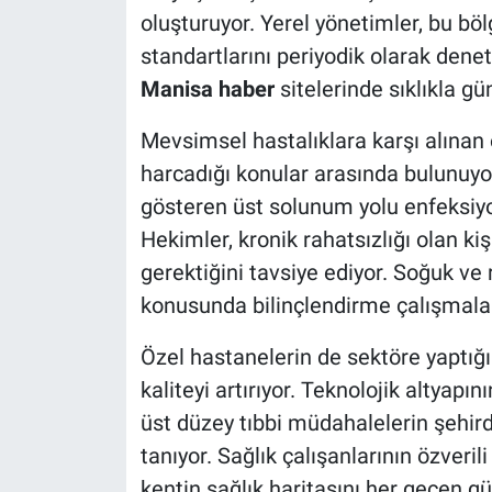
oluşturuyor. Yerel yönetimler, bu bö
standartlarını periyodik olarak dene
Manisa haber
sitelerinde sıklıkla g
Mevsimsel hastalıklara karşı alınan
harcadığı konular arasında bulunuyor
gösteren üst solunum yolu enfeksiyon
Hekimler, kronik rahatsızlığı olan kiş
gerektiğini tavsiye ediyor. Soğuk ve r
konusunda bilinçlendirme çalışmalar
Özel hastanelerin de sektöre yaptığı 
kaliteyi artırıyor. Teknolojik altyapı
üst düzey tıbbi müdahalelerin şehir
tanıyor. Sağlık çalışanlarının özveril
kentin sağlık haritasını her geçen g