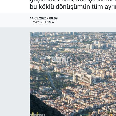
bu köklü dönüşümün tüm ayrınt
Politika
14.05.2026 - 00:09
Bilecik
YAYINLANMA
Kütahya
Gezi
Genel
Çevre
Yerel
Magazin
Bilim ve Teknoloji