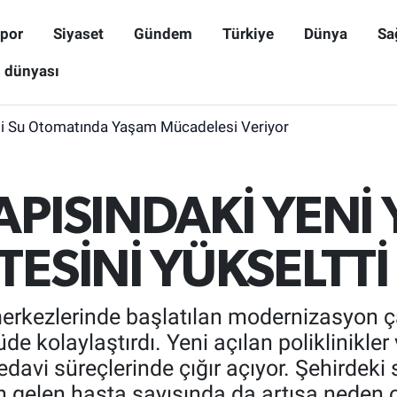
por
Siyaset
Gündem
Türkiye
Dünya
Sa
ş dünyası
i Su Otomatında Yaşam Mücadelesi Veriyor
APISINDAKİ YENİ 
TESİNİ YÜKSELTTİ
erkezlerinde başlatılan modernizasyon çal
e kolaylaştırdı. Yeni açılan poliklinikler 
tedavi süreçlerinde çığır açıyor. Şehirdeki 
n gelen hasta sayısında da artışa neden o