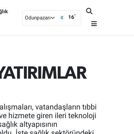
ğlık
°
16
Odunpazarı
YATIRIMLAR
ışmaları, vatandaşların tıbbi
ve hizmete giren ileri teknoloji
sağlık altyapısının
ldu. İşte sağlık sektöründeki