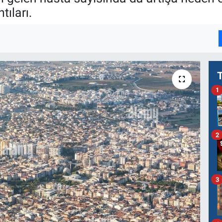
ıları.
1
2
3