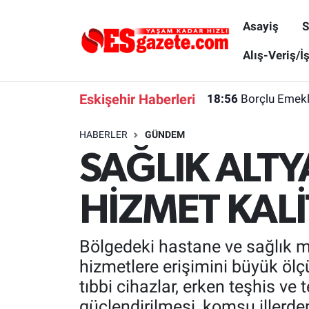
Asayiş
S
Asayiş
Yaşam
Eskişehir Nöbetçi Eczaneler
Alış-Veriş/İ
Spor
Afyonkarahisar
Eskişehir Hava Durumu
Eskişehir Haberleri
18:56
Borçlu Emekl
Siyaset
Eğitim
Eskişehir Trafik Yoğunluk Haritası
HABERLER
GÜNDEM
SAĞLIK ALTY
Gündem
Eskişehirspor Arşivi
Süper Lig Puan Durumu ve Fikstür
Türkiye
Eskişehir Arşivi
Tüm Manşetler
HİZMET KALİ
Dünya
Röportaj
Son Dakika Haberleri
Bölgedeki hastane ve sağlık m
Sağlık
Ekonomi
Haber Arşivi
hizmetlere erişimini büyük ölçüd
tıbbi cihazlar, erken teşhis ve 
Alış-Veriş/İş dünyası
Kültür Sanat
güçlendirilmesi, komşu illerde