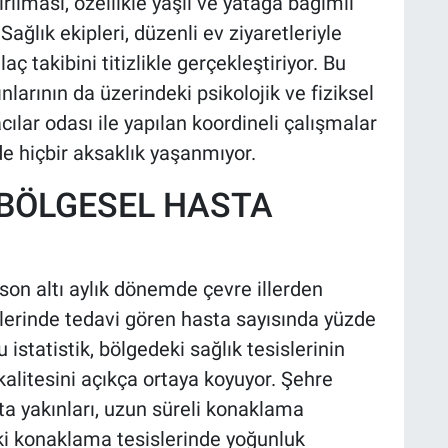
ılması, özellikle yaşlı ve yatağa bağımlı
Sağlık ekipleri, düzenli ev ziyaretleriyle
laç takibini titizlikle gerçekleştiriyor. Bu
larının da üzerindeki psikolojik ve fiziksel
cılar odası ile yapılan koordineli çalışmalar
de hiçbir aksaklık yaşanmıyor.
 BÖLGESEL HASTA
 son altı aylık dönemde çevre illerden
islerinde tedavi gören hasta sayısında yüzde
 istatistik, bölgedeki sağlık tesislerinin
litesini açıkça ortaya koyuyor. Şehre
ta yakınları, uzun süreli konaklama
eki konaklama tesislerinde yoğunluk