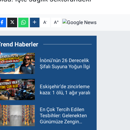
-
+
A
A
Trend Haberler
İnönü’nün 26 Derecelik
Şifalı Suyuna Yoğun İlgi
Eskişehir’de zincirleme
kaza: 1 ölü, 1 ağır yaralı
En Çok Tercih Edilen
Tesbihler: Gelenekten
Günümüze Zengin
Çeşitlilik