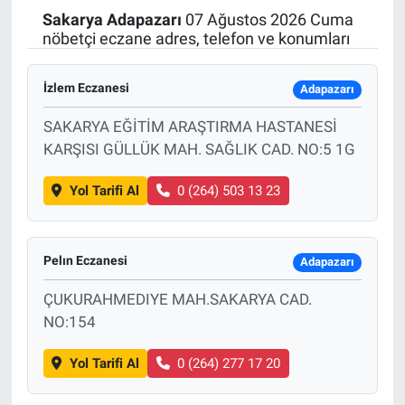
Sakarya
Adapazarı
07 Ağustos 2026 Cuma
Politika
nöbetçi eczane adres, telefon ve konumları
Bilecik
İzlem Eczanesi
Adapazarı
Kütahya
SAKARYA EĞİTİM ARAŞTIRMA HASTANESİ
KARŞISI GÜLLÜK MAH. SAĞLIK CAD. NO:5 1G
Gezi
Yol Tarifi Al
0 (264) 503 13 23
Genel
Pelın Eczanesi
Çevre
Adapazarı
ÇUKURAHMEDIYE MAH.SAKARYA CAD.
Yerel
NO:154
Magazin
Yol Tarifi Al
0 (264) 277 17 20
Bilim ve Teknoloji