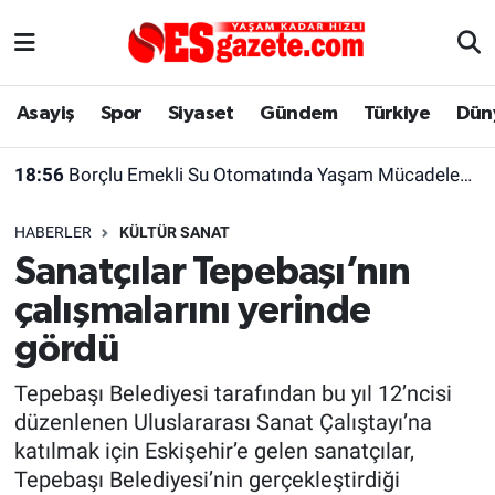
Asayiş
Yaşam
Eskişehir Nöbetçi Eczaneler
Asayiş
Spor
Siyaset
Gündem
Türkiye
Dün
Spor
Afyonkarahisar
Eskişehir Hava Durumu
18:56
Borçlu Emekli Su Otomatında Yaşam Mücadelesi Veriyor
Siyaset
Eğitim
Eskişehir Trafik Yoğunluk Haritası
HABERLER
KÜLTÜR SANAT
Gündem
Eskişehirspor Arşivi
Süper Lig Puan Durumu ve Fikstür
Sanatçılar Tepebaşı’nın
çalışmalarını yerinde
Türkiye
Eskişehir Arşivi
Tüm Manşetler
gördü
Dünya
Röportaj
Son Dakika Haberleri
Tepebaşı Belediyesi tarafından bu yıl 12’ncisi
düzenlenen Uluslararası Sanat Çalıştayı’na
Sağlık
Ekonomi
Haber Arşivi
katılmak için Eskişehir’e gelen sanatçılar,
Tepebaşı Belediyesi’nin gerçekleştirdiği
Alış-Veriş/İş dünyası
Kültür Sanat