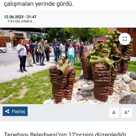
çalışmaları yerinde gördü.
Politika
12.06.2023 - 21:47
YAYINLANMA
Bilecik
Kütahya
Gezi
Genel
Çevre
Yerel
Paylaş
-
+
A
A
Magazin
Tepebaşı Belediyesi’nin 12’ncisini düzenlediği
Bilim ve Teknoloji