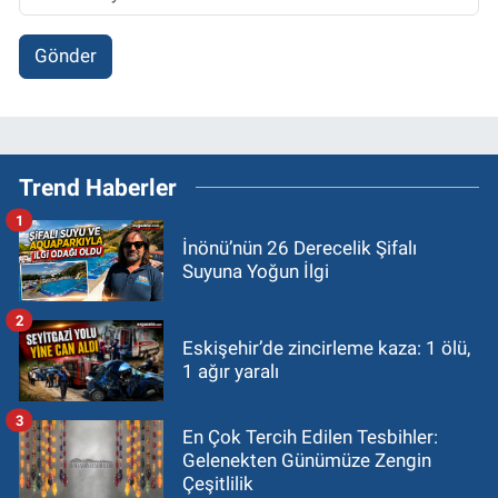
Gönder
Trend Haberler
1
İnönü’nün 26 Derecelik Şifalı
Suyuna Yoğun İlgi
2
Eskişehir’de zincirleme kaza: 1 ölü,
1 ağır yaralı
3
En Çok Tercih Edilen Tesbihler:
Gelenekten Günümüze Zengin
Çeşitlilik