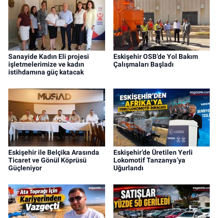
Sanayide Kadın Eli projesi
Eskişehir OSB’de Yol Bakım
işletmelerimize ve kadın
Çalışmaları Başladı
istihdamına güç katacak
Eskişehir ile Belçika Arasında
Eskişehir’de Üretilen Yerli
Ticaret ve Gönül Köprüsü
Lokomotif Tanzanya’ya
Güçleniyor
Uğurlandı