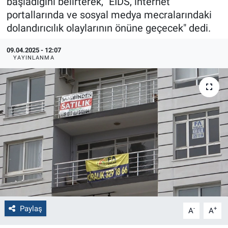
başladığını belirterek, "EİDS, internet
portallarında ve sosyal medya mecralarındaki
Politika
dolandırıcılık olaylarının önüne geçecek" dedi.
Bilecik
09.04.2025 - 12:07
YAYINLANMA
Kütahya
Gezi
Genel
Çevre
Yerel
Magazin
Paylaş
-
+
A
A
Bilim ve Teknoloji