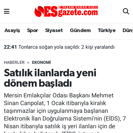
Asayiş
Yaşam
Eskişehir Nöbetçi Eczaneler
Asayiş
Spor
Siyaset
Gündem
Türkiye
Dün
Spor
Afyonkarahisar
Eskişehir Hava Durumu
22:41
Tonlarca soğan yola saçıldı: 2 kişi yaralandı
Siyaset
Eğitim
Eskişehir Trafik Yoğunluk Haritası
HABERLER
EKONOMI
Gündem
Eskişehirspor Arşivi
Süper Lig Puan Durumu ve Fikstür
Satılık ilanlarda yeni
dönem başladı
Türkiye
Eskişehir Arşivi
Tüm Manşetler
Mersin Emlakçılar Odası Başkanı Mehmet
Dünya
Röportaj
Son Dakika Haberleri
Sinan Canpolat, 1 Ocak itibarıyla kiralık
taşınmazlar için uygulanmaya başlanan
Sağlık
Ekonomi
Haber Arşivi
Elektronik İlan Doğrulama Sistemi'nin (EİDS), 7
Nisan itibarıyla satılık iş yeri ilanları için de
Alış-Veriş/İş dünyası
Kültür Sanat