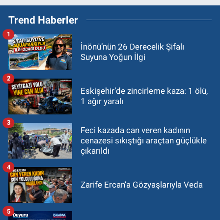
Trend Haberler
1
İnönü’nün 26 Derecelik Şifalı
Suyuna Yoğun İlgi
2
Eskişehir’de zincirleme kaza: 1 ölü,
1 ağır yaralı
3
Feci kazada can veren kadının
cenazesi sıkıştığı araçtan güçlükle
çıkarıldı
4
Zarife Ercan’a Gözyaşlarıyla Veda
5