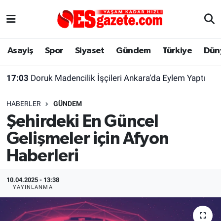
Asayiş
Yaşam
Eskişehir Nöbetçi Eczaneler
Asayiş
Spor
Siyaset
Gündem
Türkiye
Dün
Spor
Afyonkarahisar
Eskişehir Hava Durumu
17:03
Doruk Madencilik İşçileri Ankara’da Eylem Yaptı
Siyaset
Eğitim
Eskişehir Trafik Yoğunluk Haritası
HABERLER
GÜNDEM
Gündem
Eskişehirspor Arşivi
Süper Lig Puan Durumu ve Fikstür
Şehirdeki En Güncel
Gelişmeler için Afyon
Türkiye
Eskişehir Arşivi
Tüm Manşetler
Haberleri
Dünya
Röportaj
Son Dakika Haberleri
10.04.2025 - 13:38
Sağlık
Ekonomi
Haber Arşivi
YAYINLANMA
Alış-Veriş/İş dünyası
Kültür Sanat