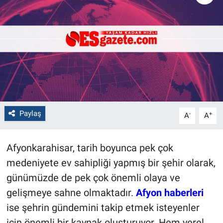
Politika
Bilecik
Kütahya
Gezi
Paylaş
-
+
A
A
Genel
Çevre
Afyonkarahisar, tarih boyunca pek çok
medeniyete ev sahipliği yapmış bir şehir olarak,
Yerel
günümüzde de pek çok önemli olaya ve
gelişmeye sahne olmaktadır.
Afyon haberleri
Magazin
ise şehrin gündemini takip etmek isteyenler
Bilim ve Teknoloji
için önemli bir kaynak oluşturuyor. Hem yerel