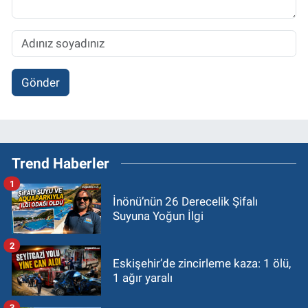
Gönder
Trend Haberler
1
İnönü’nün 26 Derecelik Şifalı
Suyuna Yoğun İlgi
2
Eskişehir’de zincirleme kaza: 1 ölü,
1 ağır yaralı
3