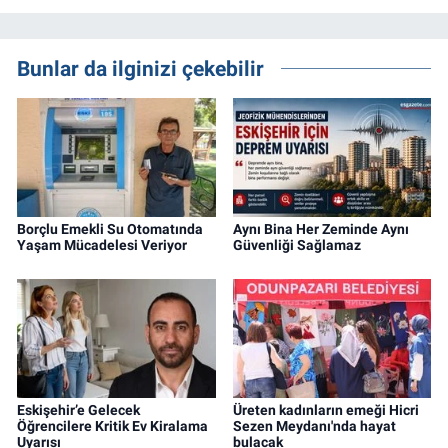
Bunlar da ilginizi çekebilir
Borçlu Emekli Su Otomatında
Aynı Bina Her Zeminde Aynı
Yaşam Mücadelesi Veriyor
Güvenliği Sağlamaz
Eskişehir’e Gelecek
Üreten kadınların emeği Hicri
Öğrencilere Kritik Ev Kiralama
Sezen Meydanı'nda hayat
Uyarısı
bulacak