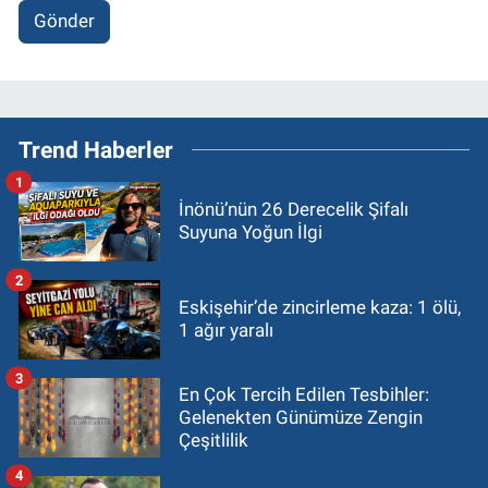
Gönder
Trend Haberler
1
İnönü’nün 26 Derecelik Şifalı
Suyuna Yoğun İlgi
2
Eskişehir’de zincirleme kaza: 1 ölü,
1 ağır yaralı
3
En Çok Tercih Edilen Tesbihler:
Gelenekten Günümüze Zengin
Çeşitlilik
4