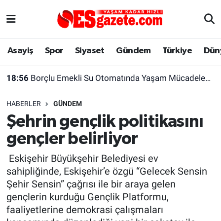
Asayiş
Yaşam
Eskişehir Nöbetçi Eczaneler
Asayiş
Spor
Siyaset
Gündem
Türkiye
Dün
Spor
Afyonkarahisar
Eskişehir Hava Durumu
18:56
Borçlu Emekli Su Otomatında Yaşam Mücadelesi Veriyor
Siyaset
Eğitim
Eskişehir Trafik Yoğunluk Haritası
HABERLER
GÜNDEM
Gündem
Eskişehirspor Arşivi
Süper Lig Puan Durumu ve Fikstür
Şehrin gençlik politikasını
gençler belirliyor
Türkiye
Eskişehir Arşivi
Tüm Manşetler
Eskişehir Büyükşehir Belediyesi ev
Dünya
Röportaj
Son Dakika Haberleri
sahipliğinde, Eskişehir’e özgü “Gelecek Sensin
Şehir Sensin” çağrısı ile bir araya gelen
Sağlık
Ekonomi
Haber Arşivi
gençlerin kurduğu Gençlik Platformu,
faaliyetlerine demokrasi çalışmaları
Alış-Veriş/İş dünyası
Kültür Sanat