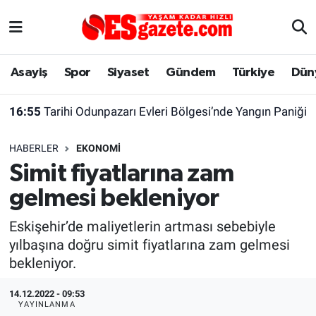
Asayiş
Yaşam
Eskişehir Nöbetçi Eczaneler
Asayiş
Spor
Siyaset
Gündem
Türkiye
Dün
Spor
Afyonkarahisar
Eskişehir Hava Durumu
16:55
Tarihi Odunpazarı Evleri Bölgesi’nde Yangın Paniği
Siyaset
Eğitim
Eskişehir Trafik Yoğunluk Haritası
HABERLER
EKONOMI
Gündem
Eskişehirspor Arşivi
Süper Lig Puan Durumu ve Fikstür
Simit fiyatlarına zam
gelmesi bekleniyor
Türkiye
Eskişehir Arşivi
Tüm Manşetler
Eskişehir’de maliyetlerin artması sebebiyle
Dünya
Röportaj
Son Dakika Haberleri
yılbaşına doğru simit fiyatlarına zam gelmesi
bekleniyor.
Sağlık
Ekonomi
Haber Arşivi
14.12.2022 - 09:53
Alış-Veriş/İş dünyası
Kültür Sanat
YAYINLANMA