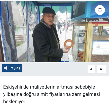
Politika
Bilecik
Kütahya
Gezi
Genel
Paylaş
-
+
A
A
Çevre
Yerel
Eskişehir’de maliyetlerin artması sebebiyle
yılbaşına doğru simit fiyatlarına zam gelmesi
Magazin
bekleniyor.
Bilim ve Teknoloji