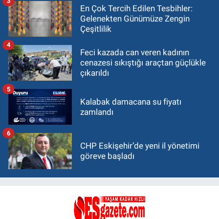
3
En Çok Tercih Edilen Tesbihler:
Gelenekten Günümüze Zengin
Çeşitlilik
4
Feci kazada can veren kadının
cenazesi sıkıştığı araçtan güçlükle
çıkarıldı
5
Kalabak damacana su fiyatı
zamlandı
6
CHP Eskişehir’de yeni il yönetimi
göreve başladı