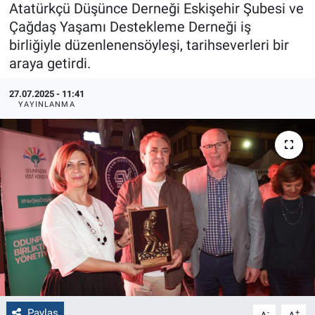
Atatürkçü Düşünce Derneği Eskişehir Şubesi ve
Çağdaş Yaşamı Destekleme Derneği iş
Politika
birliğiyle düzenlenensöyleşi, tarihseverleri bir
Bilecik
araya getirdi.
27.07.2025 - 11:41
Kütahya
YAYINLANMA
Gezi
Genel
Çevre
Yerel
Magazin
Bilim ve Teknoloji
Paylaş
-
+