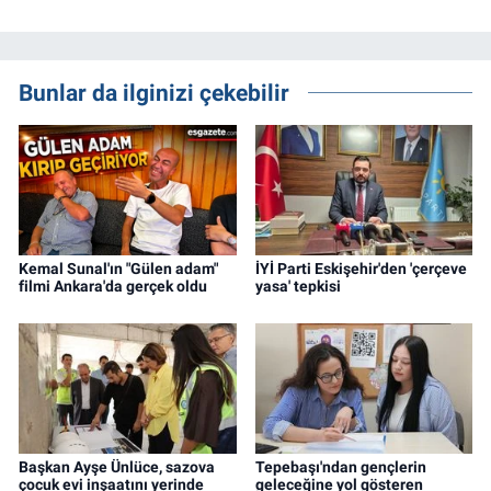
Bunlar da ilginizi çekebilir
Kemal Sunal'ın "Gülen adam"
İYİ Parti Eskişehir'den 'çerçeve
filmi Ankara'da gerçek oldu
yasa' tepkisi
Başkan Ayşe Ünlüce, sazova
Tepebaşı'ndan gençlerin
çocuk evi inşaatını yerinde
geleceğine yol gösteren