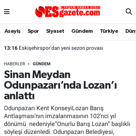
Asayiş
Yaşam
Eskişehir Nöbetçi Eczaneler
Asayiş
Spor
Siyaset
Gündem
Türkiye
Dün
Spor
Afyonkarahisar
Eskişehir Hava Durumu
13:16
Eskişehirspor'dan yeni sezon provası
Siyaset
Eğitim
Eskişehir Trafik Yoğunluk Haritası
HABERLER
GÜNDEM
Gündem
Eskişehirspor Arşivi
Süper Lig Puan Durumu ve Fikstür
Sinan Meydan
Odunpazarı’nda Lozan’ı
Türkiye
Eskişehir Arşivi
Tüm Manşetler
anlattı
Dünya
Röportaj
Son Dakika Haberleri
Odunpazarı Kent KonseyiLozan Barış
Antlaşması'nın imzalanmasının 102'nci yıl
Sağlık
Ekonomi
Haber Arşivi
dönümü nedeniyle“Onurlu Barış Lozan” başlıklı
söyleşi düzenledi. Odunpazarı Belediyesi,
Alış-Veriş/İş dünyası
Kültür Sanat