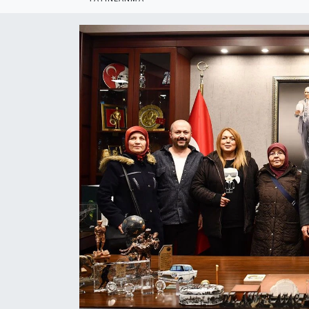
Politika
Bilecik
Kütahya
Gezi
Genel
Çevre
Yerel
Magazin
Bilim ve Teknoloji