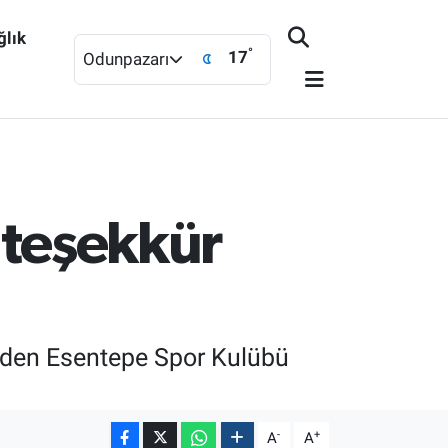
ğlık
°
17
Odunpazarı
 teşekkür
beden Esentepe Spor Kulübü
-
+
A
A