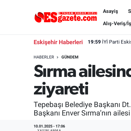
Asayiş
S
Asayiş
Yaşam
Eskişehir Nöbetçi Eczaneler
Alış-Veriş/İ
Spor
Afyonkarahisar
Eskişehir Hava Durumu
Eskişehir Haberleri
19:59
İYİ Parti Esk
Siyaset
Eğitim
Eskişehir Trafik Yoğunluk Haritası
HABERLER
GÜNDEM
Sırma ailesi
Gündem
Eskişehirspor Arşivi
Süper Lig Puan Durumu ve Fikstür
Türkiye
Eskişehir Arşivi
Tüm Manşetler
ziyareti
Dünya
Röportaj
Son Dakika Haberleri
Tepebaşı Belediye Başkanı Dt
Sağlık
Ekonomi
Haber Arşivi
Başkanı Enver Sırma’nın ailesi i
Alış-Veriş/İş dünyası
Kültür Sanat
10.01.2025 - 17:06
YAYINLANMA