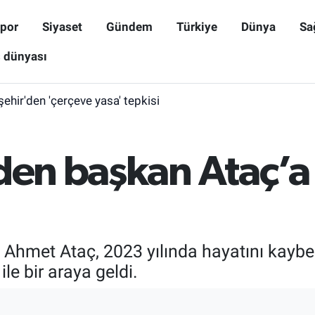
por
Siyaset
Gündem
Türkiye
Dünya
Sa
ş dünyası
işehir'den 'çerçeve yasa' tepkisi
nden başkan Ataç’a
. Ahmet Ataç, 2023 yılında hayatını kay
le bir araya geldi.