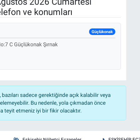
ğustos 2026 Cumartesi
elefon ve konumları
Güçlükonak
 No:7 C Güçlükonak Şırnak
bazıları sadece gerektiğinde açık kalabilir veya
lemeyebilir. Bu nedenle, yola çıkmadan önce
teyit etmeniz iyi bir fikir olacaktır.
Eskişehir Nöbetçi Eczaneler
ESKİŞEHİR EC