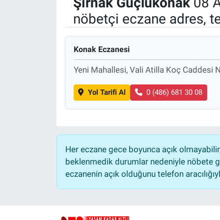
Şırnak
Güçlükonak
08 A
nöbetçi eczane adres, t
Politika
Bilecik
Konak Eczanesi
Kütahya
Yeni Mahallesi, Vali Atilla Koç Caddesi
Gezi
Yol Tarifi Al
0 (486) 681 30 08
Genel
Çevre
Her eczane gece boyunca açık olmayabilir, 
beklenmedik durumlar nedeniyle nöbete ge
Yerel
eczanenin açık olduğunu telefon aracılığıyla 
Magazin
Bilim ve Teknoloji