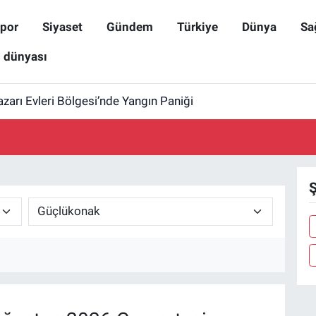
por
Siyaset
Gündem
Türkiye
Dünya
Sa
ş dünyası
zarı Evleri Bölgesi’nde Yangın Paniği
Ş