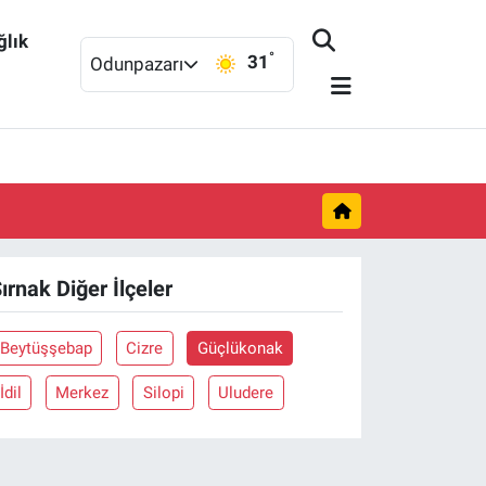
ğlık
°
31
Odunpazarı
ırnak Diğer İlçeler
Beytüşşebap
Cizre
Güçlükonak
İdil
Merkez
Silopi
Uludere