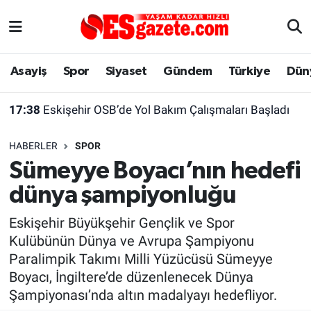
Asayiş
Yaşam
Eskişehir Nöbetçi Eczaneler
Asayiş
Spor
Siyaset
Gündem
Türkiye
Dün
Spor
Afyonkarahisar
Eskişehir Hava Durumu
17:38
Eskişehir OSB’de Yol Bakım Çalışmaları Başladı
Siyaset
Eğitim
Eskişehir Trafik Yoğunluk Haritası
HABERLER
SPOR
Gündem
Eskişehirspor Arşivi
Süper Lig Puan Durumu ve Fikstür
Sümeyye Boyacı’nın hedefi
dünya şampiyonluğu
Türkiye
Eskişehir Arşivi
Tüm Manşetler
Eskişehir Büyükşehir Gençlik ve Spor
Dünya
Röportaj
Son Dakika Haberleri
Kulübünün Dünya ve Avrupa Şampiyonu
Paralimpik Takımı Milli Yüzücüsü Sümeyye
Sağlık
Ekonomi
Haber Arşivi
Boyacı, İngiltere’de düzenlenecek Dünya
Şampiyonası’nda altın madalyayı hedefliyor.
Alış-Veriş/İş dünyası
Kültür Sanat