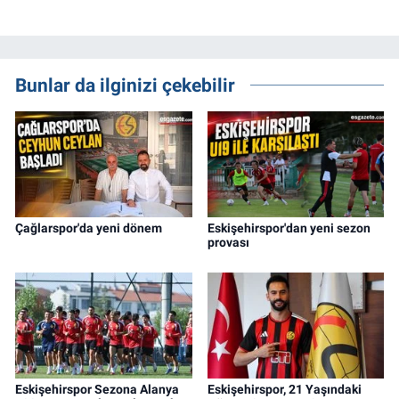
Bunlar da ilginizi çekebilir
Çağlarspor'da yeni dönem
Eskişehirspor'dan yeni sezon
provası
Eskişehirspor Sezona Alanya
Eskişehirspor, 21 Yaşındaki