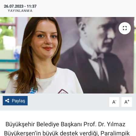
26.07.2023 - 11:37
Politika
YAYINLANMA
Bilecik
Kütahya
Gezi
Genel
Çevre
Paylaş
-
+
A
A
Yerel
Magazin
Büyükşehir Belediye Başkanı Prof. Dr. Yılmaz
Büyükerşen’in büyük destek verdiği, Paralimpik
Bilim ve Teknoloji