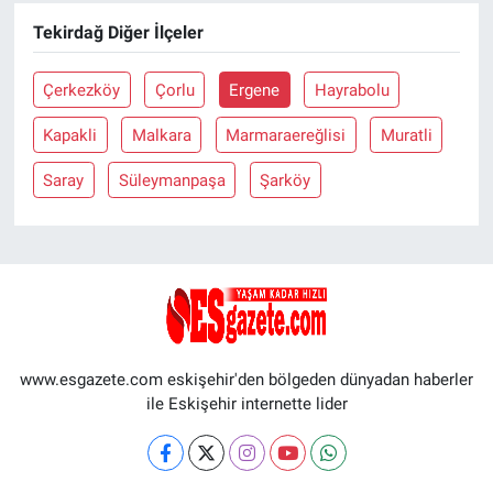
Tekirdağ Diğer İlçeler
Çerkezköy
Çorlu
Ergene
Hayrabolu
Kapakli
Malkara
Marmaraereğlisi
Muratli
Saray
Süleymanpaşa
Şarköy
www.esgazete.com eskişehir'den bölgeden dünyadan haberler
ile Eskişehir internette lider