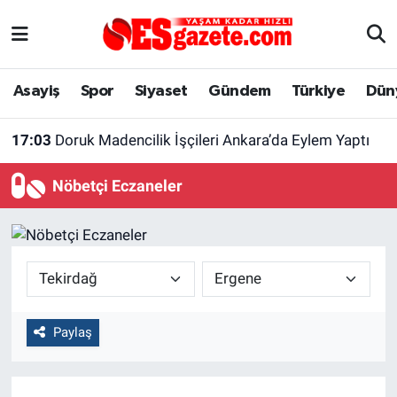
Asayiş
Yaşam
Eskişehir Nöbetçi Eczaneler
Asayiş
Spor
Siyaset
Gündem
Türkiye
Dün
Spor
Afyonkarahisar
Eskişehir Hava Durumu
17:03
Doruk Madencilik İşçileri Ankara’da Eylem Yaptı
Siyaset
Eğitim
Eskişehir Trafik Yoğunluk Haritası
Nöbetçi Eczaneler
Gündem
Eskişehirspor Arşivi
Süper Lig Puan Durumu ve Fikstür
Türkiye
Eskişehir Arşivi
Tüm Manşetler
Dünya
Röportaj
Son Dakika Haberleri
Paylaş
Sağlık
Ekonomi
Haber Arşivi
Alış-Veriş/İş dünyası
Kültür Sanat