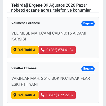
Tekirdağ
Ergene
09 Ağustos 2026 Pazar
Politika
nöbetçi eczane adres, telefon ve konumları
Bilecik
Velimeşe Eczanesi
Ergene
Kütahya
VELİMEŞE MAH.CAMİ CAD.NO:15 A CAMİ
KARŞISI
Gezi
Yol Tarifi Al
0 (282) 674 41 84
Genel
Vakıflar Eczanesi
Çevre
Ergene
VAKIFLAR MAH. 2516 SOK.NO:1BVAKIFLAR
Yerel
ESKİ PTT YANI
Magazin
Yol Tarifi Al
0 (282) 672 22 52
Bilim ve Teknoloji