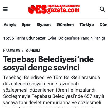
Asayiş
Yaşam
Eskişehir Nöbetçi Eczaneler
Asayiş
Spor
Siyaset
Gündem
Türkiye
Dün
Spor
Afyonkarahisar
Eskişehir Hava Durumu
16:55
Tarihi Odunpazarı Evleri Bölgesi’nde Yangın Paniği
Siyaset
Eğitim
Eskişehir Trafik Yoğunluk Haritası
HABERLER
GÜNDEM
Gündem
Eskişehirspor Arşivi
Süper Lig Puan Durumu ve Fikstür
Tepebaşı Belediyesi’nde
sosyal denge sevinci
Türkiye
Eskişehir Arşivi
Tüm Manşetler
Tepebaşı Belediyesi ve Tüm Bel-Sen arasında
Dünya
Röportaj
Son Dakika Haberleri
düzenlenen sosyal denge tazminatı
sözleşmesi, düzenlenen tören ile imzalandı.
Sağlık
Ekonomi
Haber Arşivi
Sözleşmeyle Tepebaşı Belediyesi’nde 657 sayılı
yasaya tabi devlet memurlarına ve sözleşmeli
Alış-Veriş/İş dünyası
Kültür Sanat