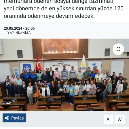
memurlara ödenen sosyal denge tazminatı,
yeni dönemde de en yüksek sınırdan yüzde 120
Politika
oranında ödenmeye devam edecek.
Bilecik
20.05.2024 - 20:05
YAYINLANMA
Kütahya
Gezi
Genel
Çevre
Yerel
Magazin
Paylaş
-
+
A
A
Bilim ve Teknoloji