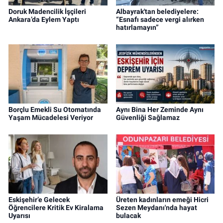
Doruk Madencilik İşçileri
Albayrak'tan belediyelere:
Ankara’da Eylem Yaptı
“Esnafı sadece vergi alırken
hatırlamayın”
Borçlu Emekli Su Otomatında
Aynı Bina Her Zeminde Aynı
Yaşam Mücadelesi Veriyor
Güvenliği Sağlamaz
Eskişehir’e Gelecek
Üreten kadınların emeği Hicri
Öğrencilere Kritik Ev Kiralama
Sezen Meydanı'nda hayat
Uyarısı
bulacak