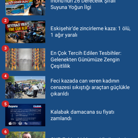
İnönü’nün 26 Derecelik Şifalı
Suyuna Yoğun İlgi
2
Eskişehir’de zincirleme kaza: 1 ölü,
1 ağır yaralı
3
En Çok Tercih Edilen Tesbihler:
Gelenekten Günümüze Zengin
Çeşitlilik
4
Feci kazada can veren kadının
cenazesi sıkıştığı araçtan güçlükle
çıkarıldı
5
Kalabak damacana su fiyatı
zamlandı
6