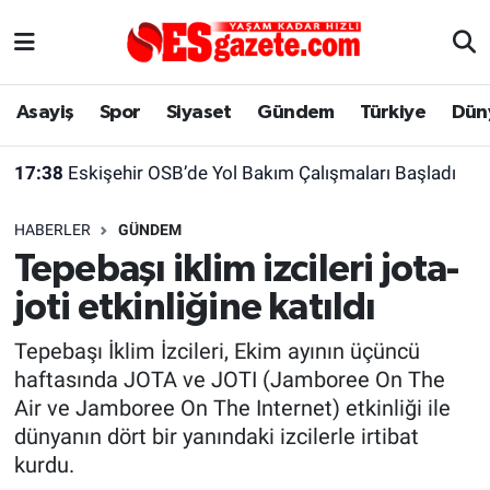
Asayiş
Yaşam
Eskişehir Nöbetçi Eczaneler
Asayiş
Spor
Siyaset
Gündem
Türkiye
Dün
Spor
Afyonkarahisar
Eskişehir Hava Durumu
17:38
Eskişehir OSB’de Yol Bakım Çalışmaları Başladı
Siyaset
Eğitim
Eskişehir Trafik Yoğunluk Haritası
HABERLER
GÜNDEM
Gündem
Eskişehirspor Arşivi
Süper Lig Puan Durumu ve Fikstür
Tepebaşı iklim izcileri jota-
joti etkinliğine katıldı
Türkiye
Eskişehir Arşivi
Tüm Manşetler
Tepebaşı İklim İzcileri, Ekim ayının üçüncü
Dünya
Röportaj
Son Dakika Haberleri
haftasında JOTA ve JOTI (Jamboree On The
Air ve Jamboree On The Internet) etkinliği ile
Sağlık
Ekonomi
Haber Arşivi
dünyanın dört bir yanındaki izcilerle irtibat
kurdu.
Alış-Veriş/İş dünyası
Kültür Sanat