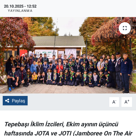
20.10.2025 - 12:52
Politika
YAYINLANMA
Bilecik
Kütahya
Gezi
Genel
Çevre
Paylaş
-
+
A
A
Yerel
Magazin
Tepebaşı İklim İzcileri, Ekim ayının üçüncü
haftasında JOTA ve JOTI (Jamboree On The Air
Bilim ve Teknoloji