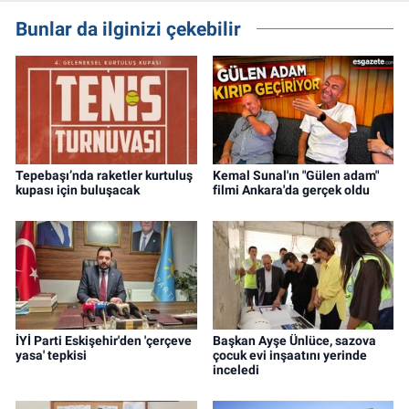
Bunlar da ilginizi çekebilir
Tepebaşı’nda raketler kurtuluş
Kemal Sunal'ın "Gülen adam"
kupası için buluşacak
filmi Ankara'da gerçek oldu
İYİ Parti Eskişehir'den 'çerçeve
Başkan Ayşe Ünlüce, sazova
yasa' tepkisi
çocuk evi inşaatını yerinde
inceledi