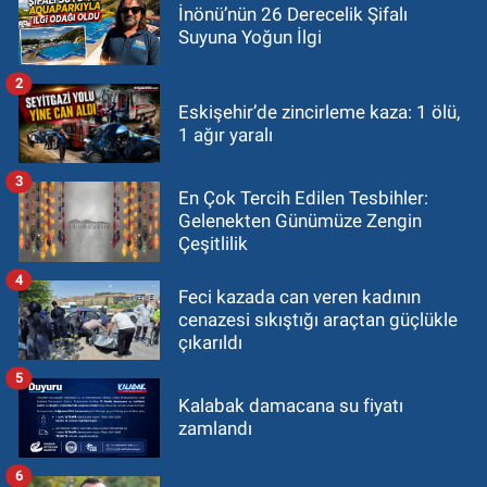
İnönü’nün 26 Derecelik Şifalı
Suyuna Yoğun İlgi
2
Eskişehir’de zincirleme kaza: 1 ölü,
1 ağır yaralı
3
En Çok Tercih Edilen Tesbihler:
Gelenekten Günümüze Zengin
Çeşitlilik
4
Feci kazada can veren kadının
cenazesi sıkıştığı araçtan güçlükle
çıkarıldı
5
Kalabak damacana su fiyatı
zamlandı
6