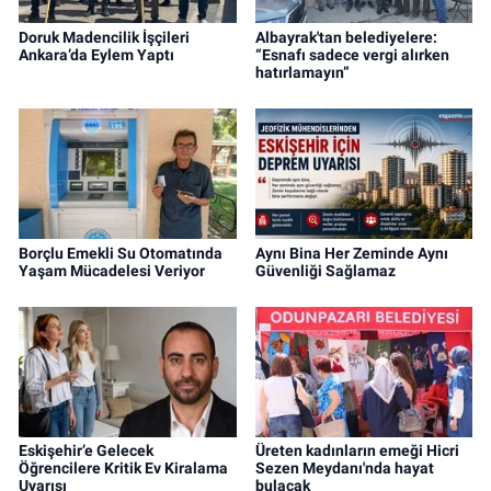
Doruk Madencilik İşçileri
Albayrak'tan belediyelere:
Ankara’da Eylem Yaptı
“Esnafı sadece vergi alırken
hatırlamayın”
Borçlu Emekli Su Otomatında
Aynı Bina Her Zeminde Aynı
Yaşam Mücadelesi Veriyor
Güvenliği Sağlamaz
Eskişehir’e Gelecek
Üreten kadınların emeği Hicri
Öğrencilere Kritik Ev Kiralama
Sezen Meydanı'nda hayat
Uyarısı
bulacak