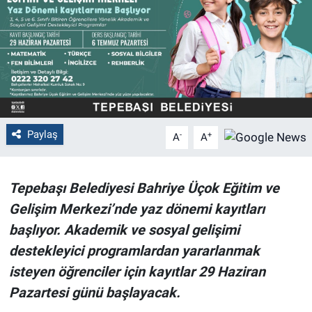
Politika
Bilecik
Kütahya
Gezi
Paylaş
-
+
A
A
Genel
Tepebaşı Belediyesi Bahriye Üçok Eğitim ve
Çevre
Gelişim Merkezi’nde yaz dönemi kayıtları
başlıyor. Akademik ve sosyal gelişimi
Yerel
destekleyici programlardan yararlanmak
isteyen öğrenciler için kayıtlar 29 Haziran
Magazin
Pazartesi günü başlayacak.
Bilim ve Teknoloji