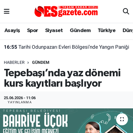
Asayiş
Yaşam
Eskişehir Nöbetçi Eczaneler
Asayiş
Spor
Siyaset
Gündem
Türkiye
Dün
Spor
Afyonkarahisar
Eskişehir Hava Durumu
16:55
Tarihi Odunpazarı Evleri Bölgesi’nde Yangın Paniği
Siyaset
Eğitim
Eskişehir Trafik Yoğunluk Haritası
HABERLER
GÜNDEM
Gündem
Eskişehirspor Arşivi
Süper Lig Puan Durumu ve Fikstür
Tepebaşı’nda yaz dönemi
kurs kayıtları başlıyor
Türkiye
Eskişehir Arşivi
Tüm Manşetler
Dünya
Röportaj
Son Dakika Haberleri
25.06.2026 - 11:06
YAYINLANMA
Sağlık
Ekonomi
Haber Arşivi
Alış-Veriş/İş dünyası
Kültür Sanat