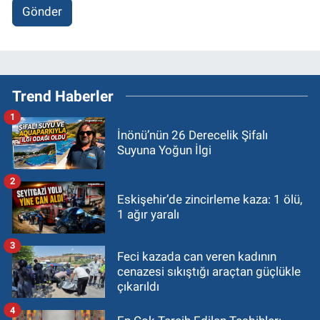
Gönder
Trend Haberler
1
İnönü’nün 26 Derecelik Şifalı
Suyuna Yoğun İlgi
2
Eskişehir’de zincirleme kaza: 1 ölü,
1 ağır yaralı
3
Feci kazada can veren kadının
cenazesi sıkıştığı araçtan güçlükle
çıkarıldı
4