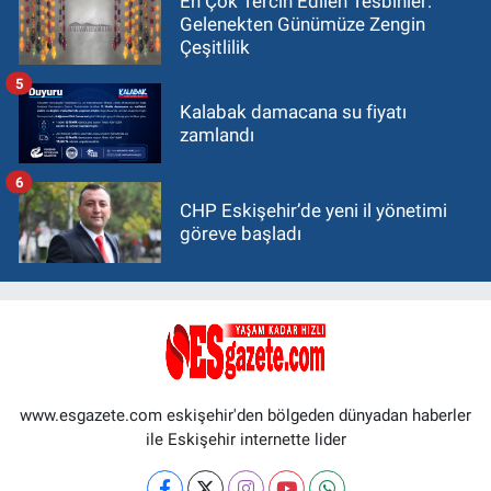
En Çok Tercih Edilen Tesbihler:
Gelenekten Günümüze Zengin
Çeşitlilik
5
Kalabak damacana su fiyatı
zamlandı
6
CHP Eskişehir’de yeni il yönetimi
göreve başladı
www.esgazete.com eskişehir'den bölgeden dünyadan haberler
ile Eskişehir internette lider