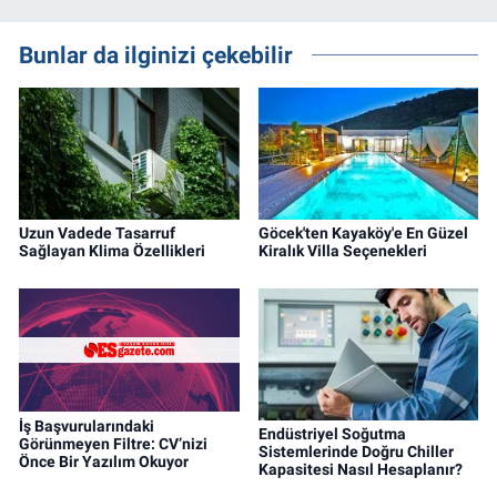
Bunlar da ilginizi çekebilir
Uzun Vadede Tasarruf
Göcek'ten Kayaköy'e En Güzel
Sağlayan Klima Özellikleri
Kiralık Villa Seçenekleri
İş Başvurularındaki
Endüstriyel Soğutma
Görünmeyen Filtre: CV’nizi
Sistemlerinde Doğru Chiller
Önce Bir Yazılım Okuyor
Kapasitesi Nasıl Hesaplanır?