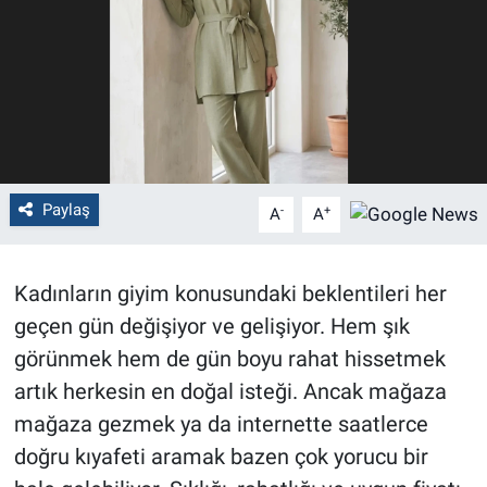
Politika
Bilecik
Kütahya
Gezi
Paylaş
-
+
A
A
Genel
Kadınların giyim konusundaki beklentileri her
Çevre
geçen gün değişiyor ve gelişiyor. Hem şık
görünmek hem de gün boyu rahat hissetmek
Yerel
artık herkesin en doğal isteği. Ancak mağaza
mağaza gezmek ya da internette saatlerce
Magazin
doğru kıyafeti aramak bazen çok yorucu bir
Bilim ve Teknoloji