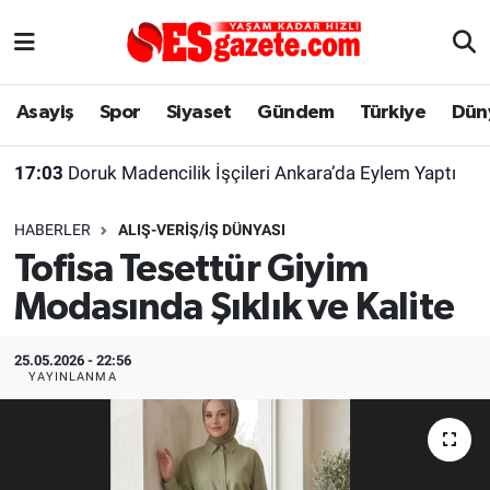
Asayiş
Yaşam
Eskişehir Nöbetçi Eczaneler
Asayiş
Spor
Siyaset
Gündem
Türkiye
Dün
Spor
Afyonkarahisar
Eskişehir Hava Durumu
17:03
Doruk Madencilik İşçileri Ankara’da Eylem Yaptı
Siyaset
Eğitim
Eskişehir Trafik Yoğunluk Haritası
HABERLER
ALIŞ-VERIŞ/İŞ DÜNYASI
Gündem
Eskişehirspor Arşivi
Süper Lig Puan Durumu ve Fikstür
Tofisa Tesettür Giyim
Modasında Şıklık ve Kalite
Türkiye
Eskişehir Arşivi
Tüm Manşetler
Dünya
Röportaj
Son Dakika Haberleri
25.05.2026 - 22:56
YAYINLANMA
Sağlık
Ekonomi
Haber Arşivi
Alış-Veriş/İş dünyası
Kültür Sanat