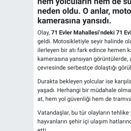
hem yolcuların hem de sü
neden oldu. O anlar, motos
kamerasına yansıdı.
Olay,
71 Evler Mahallesi’ndeki 71 Ev
geldi. Motosikletiyle seyir halinde o
ilerleyen bir atı fark edince hemen 
kamerasına yansıyan görüntülerde, a
çevresinde serbestçe dolaştığı görül
Durakta bekleyen yolcular ise karşıl
yaşadı. Herhangi bir müdahale olma
at, hem yol güvenliği hem de tramvay
Vatandaşlar, bu tür olayların tehlike
hayvanların şehir içi ulaşım hatların
etti.