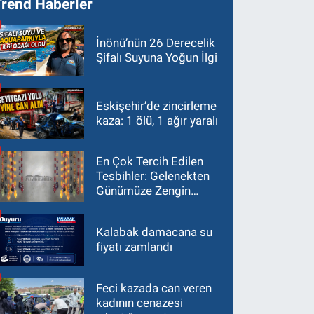
Trend Haberler
İnönü’nün 26 Derecelik
Şifalı Suyuna Yoğun İlgi
Eskişehir’de zincirleme
kaza: 1 ölü, 1 ağır yaralı
En Çok Tercih Edilen
Tesbihler: Gelenekten
Günümüze Zengin
Çeşitlilik
Kalabak damacana su
fiyatı zamlandı
Feci kazada can veren
kadının cenazesi