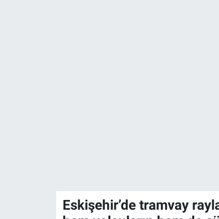
Politika
Bilecik
Kütahya
Gezi
Genel
Çevre
Yerel
Magazin
Eskişehir’de tramvay rayl
Bilim ve Teknoloji