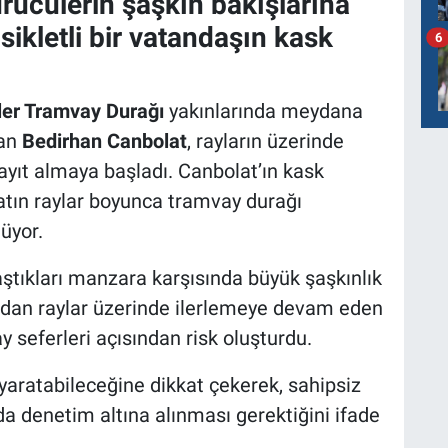
rücülerin şaşkın bakışlarına
ikletli bir vatandaşın kask
6
ler Tramvay Durağı
yakınlarında meydana
lan
Bedirhan Canbolat
, rayların üzerinde
kayıt almaya başladı. Canbolat’ın kask
tın raylar boyunca tramvay durağı
üyor.
aştıkları manzara karşısında büyük şaşkınlık
dan raylar üzerinde ilerlemeye devam eden
 seferleri açısından risk oluşturdu.
 yaratabileceğine dikkat çekerek, sahipsiz
da denetim altına alınması gerektiğini ifade