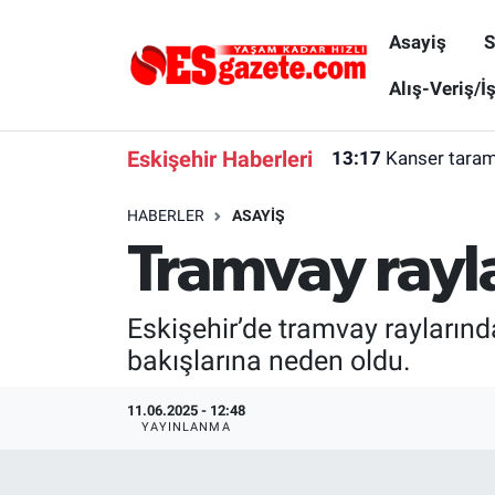
Asayiş
S
Asayiş
Yaşam
Eskişehir Nöbetçi Eczaneler
Alış-Veriş/İ
Spor
Afyonkarahisar
Eskişehir Hava Durumu
Eskişehir Haberleri
13:17
Kanser tarama
Siyaset
Eğitim
Eskişehir Trafik Yoğunluk Haritası
HABERLER
ASAYIŞ
Tramvay rayla
Gündem
Eskişehirspor Arşivi
Süper Lig Puan Durumu ve Fikstür
Türkiye
Eskişehir Arşivi
Tüm Manşetler
Eskişehir’de tramvay raylarınd
bakışlarına neden oldu.
Dünya
Röportaj
Son Dakika Haberleri
11.06.2025 - 12:48
Sağlık
Ekonomi
Haber Arşivi
YAYINLANMA
Alış-Veriş/İş dünyası
Kültür Sanat