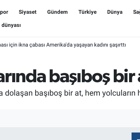
por
Siyaset
Gündem
Türkiye
Dünya
Sa
ş dünyası
sı için ikna çabası Amerika'da yaşayan kadını şaşırttı
rında başıboş bir a
a dolaşan başıboş bir at, hem yolcuların