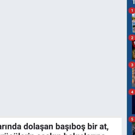
1
2
3
4
5
arında dolaşan başıboş bir at,