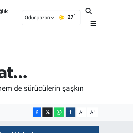
ğlık
°
27
Odunpazarı
t...
 hem de sürücülerin şaşkın
-
+
A
A