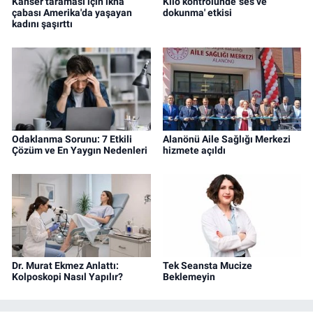
Kanser taraması için ikna
Kilo kontrolünde 'ses ve
çabası Amerika'da yaşayan
dokunma' etkisi
kadını şaşırttı
Odaklanma Sorunu: 7 Etkili
Alanönü Aile Sağlığı Merkezi
Çözüm ve En Yaygın Nedenleri
hizmete açıldı
Dr. Murat Ekmez Anlattı:
Tek Seansta Mucize
Kolposkopi Nasıl Yapılır?
Beklemeyin