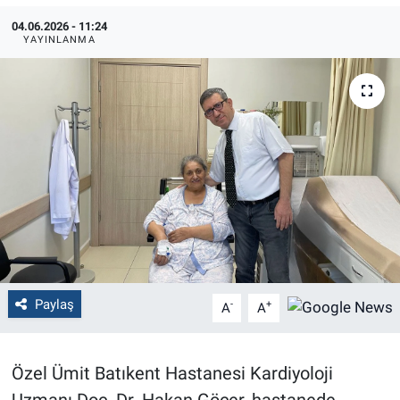
04.06.2026 - 11:24
Politika
YAYINLANMA
Bilecik
Kütahya
Gezi
Genel
Çevre
Paylaş
Yerel
-
+
A
A
Magazin
Özel Ümit Batıkent Hastanesi Kardiyoloji
Bilim ve Teknoloji
Uzmanı Doç. Dr. Hakan Göçer, hastanede