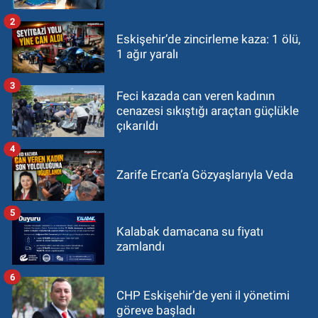
2
Eskişehir’de zincirleme kaza: 1 ölü,
1 ağır yaralı
3
Feci kazada can veren kadının
cenazesi sıkıştığı araçtan güçlükle
çıkarıldı
4
Zarife Ercan’a Gözyaşlarıyla Veda
5
Kalabak damacana su fiyatı
zamlandı
6
CHP Eskişehir’de yeni il yönetimi
göreve başladı