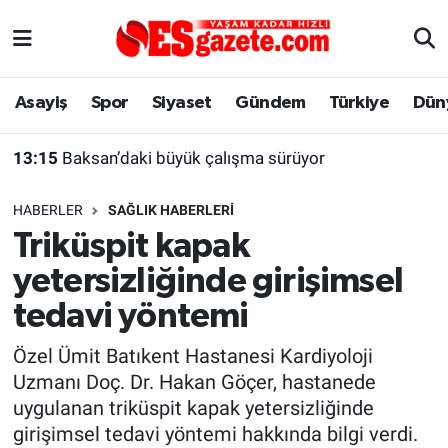
Asayiş
Yaşam
Eskişehir Nöbetçi Eczaneler
Asayiş
Spor
Siyaset
Gündem
Türkiye
Dün
Spor
Afyonkarahisar
Eskişehir Hava Durumu
13:15
Baksan’daki büyük çalışma sürüyor
Siyaset
Eğitim
Eskişehir Trafik Yoğunluk Haritası
HABERLER
SAĞLIK HABERLERI
Gündem
Eskişehirspor Arşivi
Süper Lig Puan Durumu ve Fikstür
Triküspit kapak
yetersizliğinde girişimsel
Türkiye
Eskişehir Arşivi
Tüm Manşetler
tedavi yöntemi
Dünya
Röportaj
Son Dakika Haberleri
Özel Ümit Batıkent Hastanesi Kardiyoloji
Uzmanı Doç. Dr. Hakan Göçer, hastanede
Sağlık
Ekonomi
Haber Arşivi
uygulanan triküspit kapak yetersizliğinde
girişimsel tedavi yöntemi hakkında bilgi verdi.
Alış-Veriş/İş dünyası
Kültür Sanat