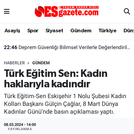
Asayiş
Yaşam
Eskişehir Nöbetçi Eczaneler
Asayiş
Spor
Siyaset
Gündem
Türkiye
Dün
Spor
Afyonkarahisar
Eskişehir Hava Durumu
22:46
Deprem Güvenliği Bilimsel Verilerle Değerlendirilmeli
Siyaset
Eğitim
Eskişehir Trafik Yoğunluk Haritası
HABERLER
GÜNDEM
Gündem
Eskişehirspor Arşivi
Süper Lig Puan Durumu ve Fikstür
Türk Eğitim Sen: Kadın
haklarıyla kadındır
Türkiye
Eskişehir Arşivi
Tüm Manşetler
Türk Eğitim-Sen Eskişehir 1 Nolu Şubesi Kadın
Dünya
Röportaj
Son Dakika Haberleri
Kolları Başkanı Gülçin Çağlar, 8 Mart Dünya
Kadınlar Günü’nde basın açıklaması yaptı.
Sağlık
Ekonomi
Haber Arşivi
08.03.2024 - 14:00
Alış-Veriş/İş dünyası
Kültür Sanat
YAYINLANMA