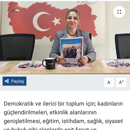
Politika
Bilecik
Kütahya
Gezi
Genel
Paylaş
-
+
A
A
Çevre
Yerel
Demokratik ve ilerici bir toplum için; kadınların
güçlendirilmeleri, etkinlik alanlarının
Magazin
genişletilmesi, eğitim, istihdam, sağlık, siyaset
Bilim ve Teknoloji
ve hukuk gibi alanlarda eşit fırsat ve