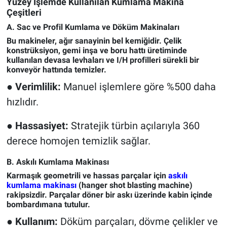
Yüzey İşlemde Kullanılan Kumlama Makina
Çeşitleri
A. Sac ve Profil Kumlama ve Döküm Makinaları
Bu makineler, ağır sanayinin bel kemiğidir. Çelik
konstrüksiyon, gemi inşa ve boru hattı üretiminde
kullanılan devasa levhaları ve I/H profilleri sürekli bir
konveyör hattında temizler.
●
Verimlilik:
Manuel işlemlere göre %500 daha
hızlıdır.
●
Hassasiyet:
Stratejik türbin açılarıyla 360
derece homojen temizlik sağlar.
B. Askılı Kumlama Makinası
Karmaşık geometrili ve hassas parçalar için
askılı
kumlama makinası
(hanger shot blasting machine)
rakipsizdir. Parçalar döner bir askı üzerinde kabin içinde
bombardımana tutulur.
●
Kullanım:
Döküm parçaları, dövme çelikler ve