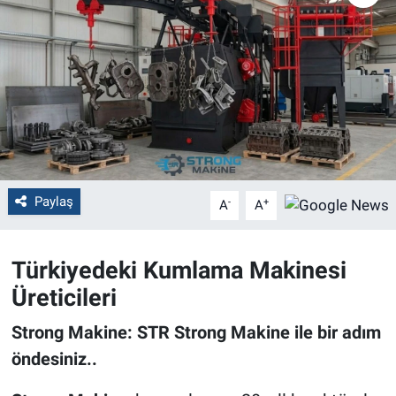
Politika
Bilecik
Kütahya
Gezi
Paylaş
-
+
A
A
Genel
Çevre
Türkiyedeki Kumlama Makinesi
Üreticileri
Yerel
Strong Makine:
STR Strong Makine ile bir adım
Magazin
öndesiniz..
Bilim ve Teknoloji