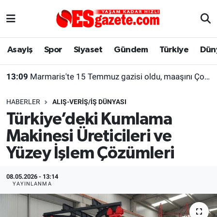
Asayiş
Yaşam
Eskişehir Nöbetçi Eczaneler
Asayiş
Spor
Siyaset
Gündem
Türkiye
Dün
Spor
Afyonkarahisar
Eskişehir Hava Durumu
13:09
Marmaris'te 15 Temmuz gazisi oldu, maaşını Çocuk Esirgeme Kurumuna bağışladı
Siyaset
Eğitim
Eskişehir Trafik Yoğunluk Haritası
HABERLER
ALIŞ-VERIŞ/İŞ DÜNYASI
Gündem
Eskişehirspor Arşivi
Süper Lig Puan Durumu ve Fikstür
Türkiye’deki Kumlama
Makinesi Üreticileri ve
Türkiye
Eskişehir Arşivi
Tüm Manşetler
Yüzey İşlem Çözümleri
Dünya
Röportaj
Son Dakika Haberleri
08.05.2026 - 13:14
Sağlık
Ekonomi
Haber Arşivi
YAYINLANMA
Alış-Veriş/İş dünyası
Kültür Sanat