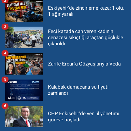
2
Eskişehir’de zincirleme kaza: 1 ölü,
1 ağır yaralı
3
Feci kazada can veren kadının
cenazesi sıkıştığı araçtan güçlükle
çıkarıldı
4
Zarife Ercan’a Gözyaşlarıyla Veda
5
Kalabak damacana su fiyatı
zamlandı
6
CHP Eskişehir’de yeni il yönetimi
göreve başladı