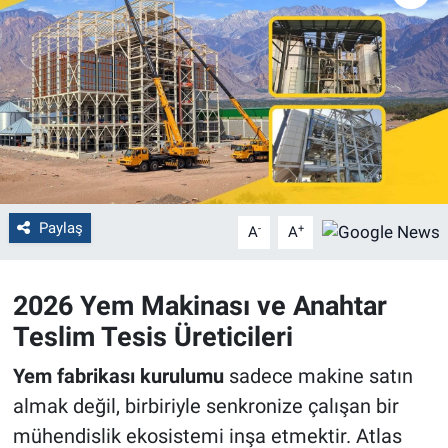
Politika
Bilecik
Kütahya
Gezi
Paylaş
-
+
A
A
Genel
Çevre
2026 Yem Makinası ve Anahtar
Teslim Tesis Üreticileri
Yerel
Yem fabrikası kurulumu
sadece makine satın
Magazin
almak değil, birbiriyle senkronize çalışan bir
mühendislik ekosistemi inşa etmektir. Atlas
Bilim ve Teknoloji