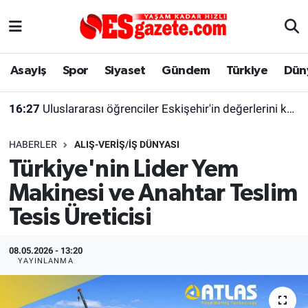
Asayiş
Yaşam
Eskişehir Nöbetçi Eczaneler
Asayiş
Spor
Siyaset
Gündem
Türkiye
Dün
Spor
Afyonkarahisar
Eskişehir Hava Durumu
16:27
Uluslararası öğrenciler Eskişehir'in değerlerini keşfetti
Siyaset
Eğitim
Eskişehir Trafik Yoğunluk Haritası
HABERLER
ALIŞ-VERIŞ/İŞ DÜNYASI
Gündem
Eskişehirspor Arşivi
Süper Lig Puan Durumu ve Fikstür
Türkiye'nin Lider Yem
Makinesi ve Anahtar Teslim
Türkiye
Eskişehir Arşivi
Tüm Manşetler
Tesis Üreticisi
Dünya
Röportaj
Son Dakika Haberleri
08.05.2026 - 13:20
Sağlık
Ekonomi
Haber Arşivi
YAYINLANMA
Alış-Veriş/İş dünyası
Kültür Sanat