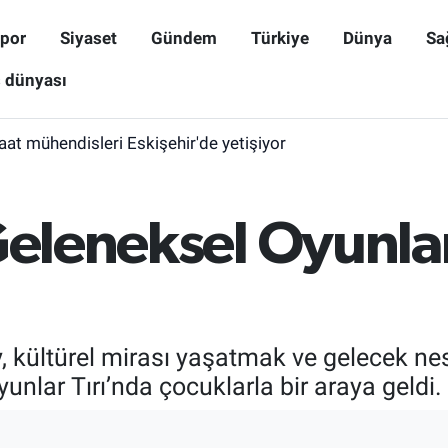
por
Siyaset
Gündem
Türkiye
Dünya
Sa
ş dünyası
aat mühendisleri Eskişehir'de yetişiyor
Geleneksel Oyunlar 
y, kültürel mirası yaşatmak ve gelecek ne
unlar Tırı’nda çocuklarla bir araya geldi.