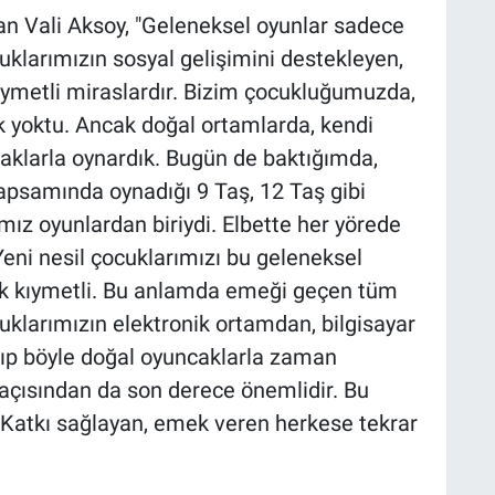
an Vali Aksoy, "Geleneksel oyunlar sadece
uklarımızın sosyal gelişimini destekleyen,
kıymetli miraslardır. Bizim çocukluğumuzda,
k yoktu. Ancak doğal ortamlarda, kendi
caklarla oynardık. Bugün de baktığımda,
apsamında oynadığı 9 Taş, 12 Taş gibi
ız oyunlardan biriydi. Elbette her yörede
Yeni nesil çocuklarımızı bu geleneksel
ok kıymetli. Bu anlamda emeği geçen tüm
klarımızın elektronik ortamdan, bilgisayar
şıp böyle doğal oyuncaklarla zaman
i açısından da son derece önemlidir. Bu
. Katkı sağlayan, emek veren herkese tekrar