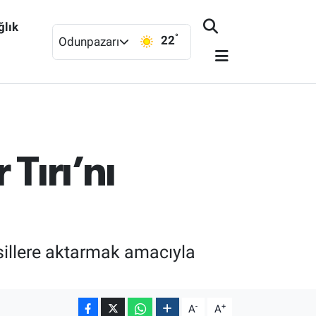
ğlık
°
22
Odunpazarı
Tırı’nı
sillere aktarmak amacıyla
-
+
A
A