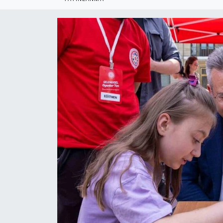
Politika
Bilecik
Kütahya
Gezi
Genel
Çevre
Yerel
Magazin
Bilim ve Teknoloji