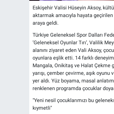
Eskişehir Valisi Hüseyin Aksoy, kült
aktarmak amacıyla hayata geçirilen ’
araya geldi.
Türkiye Geleneksel Spor Dalları Fed
’Geleneksel Oyunlar Tırı’, Valilik Mey
alanını ziyaret eden Vali Aksoy, çocu
oyunlara eşlik etti. 14 farklı deney
Mangala, Onikitaş ve Halat Çekme gi
yarışı, çember çevirme, aşık oyunu v
yer aldı. Yüz boyama, masal anlatımı 
renklenen programda çocuklar doyas
"Yeni nesil çocuklarımızı bu gelene
kıymetli"