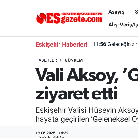
Asayiş
S
Asayiş
Yaşam
Eskişehir Nöbetçi Eczaneler
Alış-Veriş/İ
Spor
Afyonkarahisar
Eskişehir Hava Durumu
Eskişehir Haberleri
11:56
Geleceğin zir
Siyaset
Eğitim
Eskişehir Trafik Yoğunluk Haritası
HABERLER
GÜNDEM
Vali Aksoy, ’
Gündem
Eskişehirspor Arşivi
Süper Lig Puan Durumu ve Fikstür
Türkiye
Eskişehir Arşivi
Tüm Manşetler
ziyaret etti
Dünya
Röportaj
Son Dakika Haberleri
Eskişehir Valisi Hüseyin Akso
Sağlık
Ekonomi
Haber Arşivi
hayata geçirilen ’Geleneksel Oy
Alış-Veriş/İş dünyası
Kültür Sanat
19.06.2025 - 16:39
YAYINLANMA