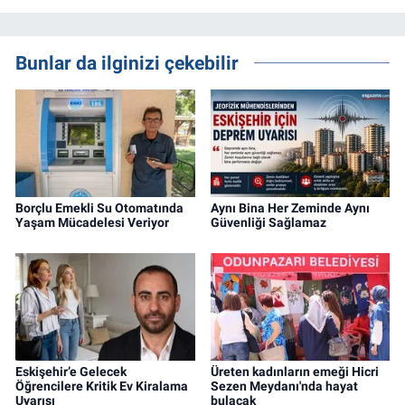
Bunlar da ilginizi çekebilir
Borçlu Emekli Su Otomatında
Aynı Bina Her Zeminde Aynı
Yaşam Mücadelesi Veriyor
Güvenliği Sağlamaz
Eskişehir’e Gelecek
Üreten kadınların emeği Hicri
Öğrencilere Kritik Ev Kiralama
Sezen Meydanı'nda hayat
Uyarısı
bulacak