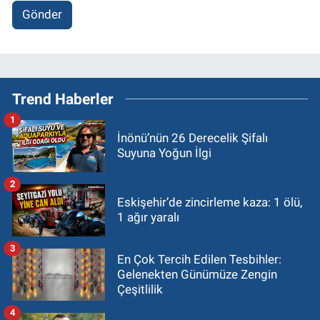
Gönder
Trend Haberler
1
İnönü’nün 26 Derecelik Şifalı
Suyuna Yoğun İlgi
2
Eskişehir’de zincirleme kaza: 1 ölü,
1 ağır yaralı
3
En Çok Tercih Edilen Tesbihler:
Gelenekten Günümüze Zengin
Çeşitlilik
4