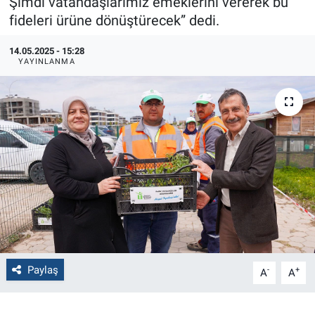
Şimdi vatandaşlarımız emeklerini vererek bu
fideleri ürüne dönüştürecek” dedi.
Politika
14.05.2025 - 15:28
Bilecik
YAYINLANMA
Kütahya
Gezi
Genel
Çevre
Yerel
Paylaş
-
+
A
A
Magazin
Bilim ve Teknoloji