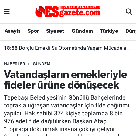
Asayiş
Yaşam
Eskişehir Nöbetçi Eczaneler
Asayiş
Spor
Siyaset
Gündem
Türkiye
Dün
Spor
Afyonkarahisar
Eskişehir Hava Durumu
18:56
Borçlu Emekli Su Otomatında Yaşam Mücadelesi Veriyor
Siyaset
Eğitim
Eskişehir Trafik Yoğunluk Haritası
HABERLER
GÜNDEM
Gündem
Eskişehirspor Arşivi
Süper Lig Puan Durumu ve Fikstür
Vatandaşların emekleriyle
fideler ürüne dönüşecek
Türkiye
Eskişehir Arşivi
Tüm Manşetler
Tepebaşı Belediyesi’nin Gönüllü Bahçelerinde
Dünya
Röportaj
Son Dakika Haberleri
toprakla uğraşan vatandaşlar için fide dağıtımı
yapıldı. Hak sahibi 374 kişiye toplamda 8 bin
Sağlık
Ekonomi
Haber Arşivi
976 adet fide dağıtılırken Başkan Ataç,
“Toprağa dokunmak insana çok iyi geliyor.
Alış-Veriş/İş dünyası
Kültür Sanat