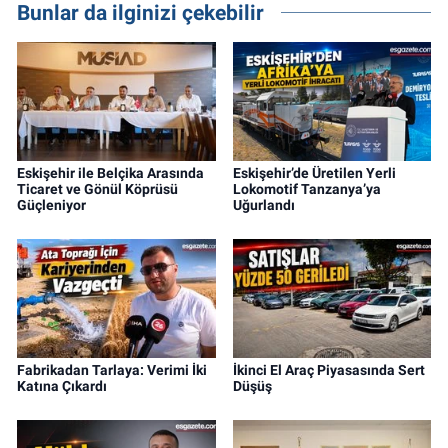
Bunlar da ilginizi çekebilir
Eskişehir ile Belçika Arasında
Eskişehir’de Üretilen Yerli
Ticaret ve Gönül Köprüsü
Lokomotif Tanzanya’ya
Güçleniyor
Uğurlandı
Fabrikadan Tarlaya: Verimi İki
İkinci El Araç Piyasasında Sert
Katına Çıkardı
Düşüş