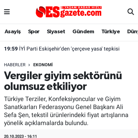
Asayiş
Yaşam
Eskişehir Nöbetçi Eczaneler
Asayiş
Spor
Siyaset
Gündem
Türkiye
Dün
Spor
Afyonkarahisar
Eskişehir Hava Durumu
19:59
İYİ Parti Eskişehir'den 'çerçeve yasa' tepkisi
Siyaset
Eğitim
Eskişehir Trafik Yoğunluk Haritası
HABERLER
EKONOMI
Gündem
Eskişehirspor Arşivi
Süper Lig Puan Durumu ve Fikstür
Vergiler giyim sektörünü
olumsuz etkiliyor
Türkiye
Eskişehir Arşivi
Tüm Manşetler
Türkiye Terziler, Konfeksiyoncular ve Giyim
Dünya
Röportaj
Son Dakika Haberleri
Sanatkarları Federasyonu Genel Başkanı Ali
Sefa Şen, tekstil ürünlerindeki fiyat artışlarına
Sağlık
Ekonomi
Haber Arşivi
yönelik açıklamalarda bulundu.
Alış-Veriş/İş dünyası
Kültür Sanat
20.10.2023 - 16:11