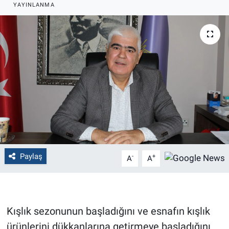
YAYINLANMA
Politika
Bilecik
Kütahya
Gezi
Genel
Çevre
Paylaş
-
+
A
A
Yerel
Magazin
Kışlık sezonunun başladığını ve esnafın kışlık
ürünlerini dükkanlarına getirmeye başladığını
Bilim ve Teknoloji