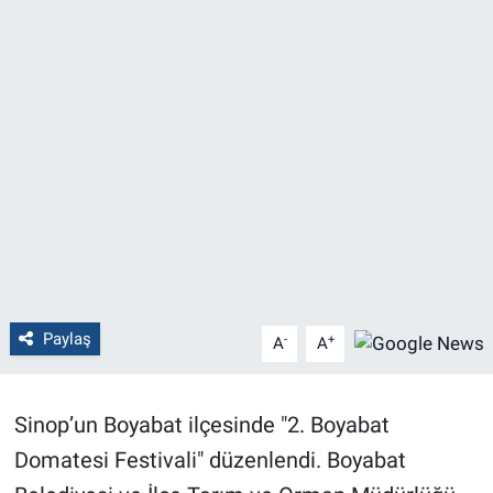
Politika
Bilecik
Kütahya
Gezi
Genel
Çevre
Paylaş
-
+
A
A
Yerel
Sinop’un Boyabat ilçesinde "2. Boyabat
Magazin
Domatesi Festivali" düzenlendi. Boyabat
Bilim ve Teknoloji