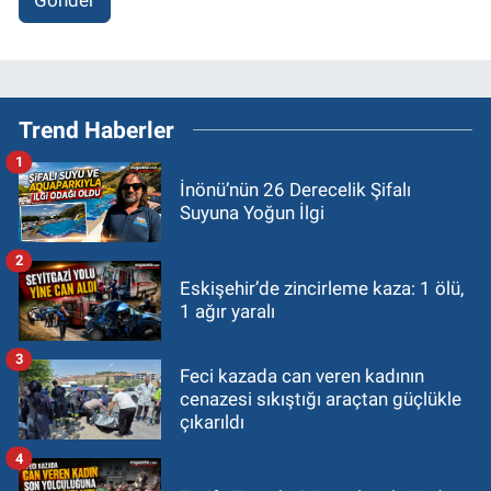
Gönder
Trend Haberler
1
İnönü’nün 26 Derecelik Şifalı
Suyuna Yoğun İlgi
2
Eskişehir’de zincirleme kaza: 1 ölü,
1 ağır yaralı
3
Feci kazada can veren kadının
cenazesi sıkıştığı araçtan güçlükle
çıkarıldı
4