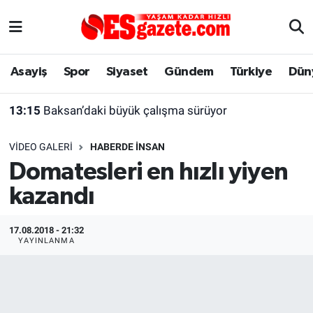
Asayiş
Yaşam
Eskişehir Nöbetçi Eczaneler
Asayiş
Spor
Siyaset
Gündem
Türkiye
Dün
Spor
Afyonkarahisar
Eskişehir Hava Durumu
13:15
Baksan’daki büyük çalışma sürüyor
Siyaset
Eğitim
Eskişehir Trafik Yoğunluk Haritası
VIDEO GALERI
HABERDE İNSAN
Gündem
Eskişehirspor Arşivi
Süper Lig Puan Durumu ve Fikstür
Domatesleri en hızlı yiyen
kazandı
Türkiye
Eskişehir Arşivi
Tüm Manşetler
Dünya
Röportaj
Son Dakika Haberleri
17.08.2018 - 21:32
YAYINLANMA
Sağlık
Ekonomi
Haber Arşivi
Alış-Veriş/İş dünyası
Kültür Sanat