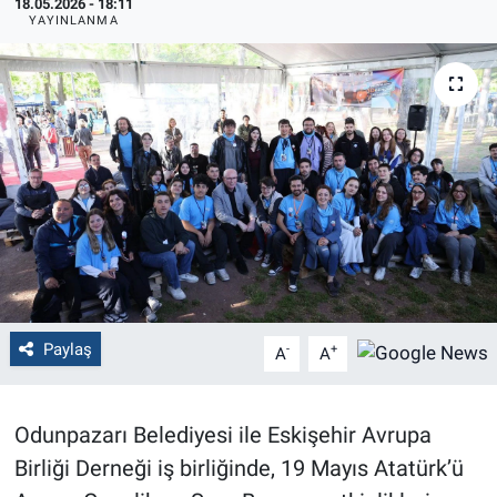
18.05.2026 - 18:11
YAYINLANMA
Politika
Bilecik
Kütahya
Gezi
Genel
Çevre
Paylaş
-
+
A
A
Yerel
Odunpazarı Belediyesi ile Eskişehir Avrupa
Magazin
Birliği Derneği iş birliğinde, 19 Mayıs Atatürk’ü
Bilim ve Teknoloji