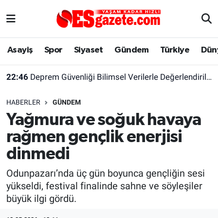
Asayiş
Yaşam
Eskişehir Nöbetçi Eczaneler
Asayiş
Spor
Siyaset
Gündem
Türkiye
Dün
Spor
Afyonkarahisar
Eskişehir Hava Durumu
22:46
Deprem Güvenliği Bilimsel Verilerle Değerlendirilmeli
Siyaset
Eğitim
Eskişehir Trafik Yoğunluk Haritası
HABERLER
GÜNDEM
Gündem
Eskişehirspor Arşivi
Süper Lig Puan Durumu ve Fikstür
Yağmura ve soğuk havaya
rağmen gençlik enerjisi
Türkiye
Eskişehir Arşivi
Tüm Manşetler
dinmedi
Dünya
Röportaj
Son Dakika Haberleri
Odunpazarı’nda üç gün boyunca gençliğin sesi
yükseldi, festival finalinde sahne ve söyleşiler
Sağlık
Ekonomi
Haber Arşivi
büyük ilgi gördü.
Alış-Veriş/İş dünyası
Kültür Sanat