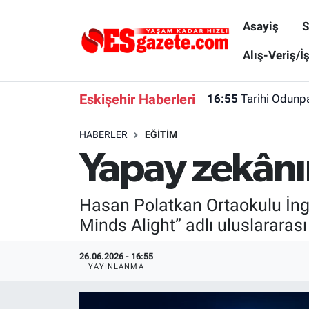
Asayiş
S
Asayiş
Yaşam
Eskişehir Nöbetçi Eczaneler
Alış-Veriş/İ
Spor
Afyonkarahisar
Eskişehir Hava Durumu
Eskişehir Haberleri
16:55
Tarihi Odunpa
Siyaset
Eğitim
Eskişehir Trafik Yoğunluk Haritası
HABERLER
EĞITIM
Yapay zekânın
Gündem
Eskişehirspor Arşivi
Süper Lig Puan Durumu ve Fikstür
Türkiye
Eskişehir Arşivi
Tüm Manşetler
Hasan Polatkan Ortaokulu İngi
Minds Alight” adlı uluslararas
Dünya
Röportaj
Son Dakika Haberleri
26.06.2026 - 16:55
Sağlık
Ekonomi
Haber Arşivi
YAYINLANMA
Alış-Veriş/İş dünyası
Kültür Sanat