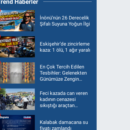
Trend Haberler
İnönü’nün 26 Derecelik
Şifalı Suyuna Yoğun İlgi
Eskişehir’de zincirleme
kaza: 1 ölü, 1 ağır yaralı
En Çok Tercih Edilen
Tesbihler: Gelenekten
Günümüze Zengin
Çeşitlilik
Feci kazada can veren
kadının cenazesi
sıkıştığı araçtan
güçlükle çıkarıldı
Kalabak damacana su
fiyatı zamlandı