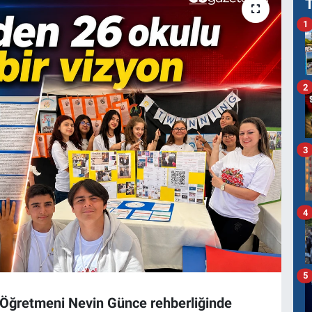
1
2
3
4
5
 Öğretmeni Nevin Günce rehberliğinde