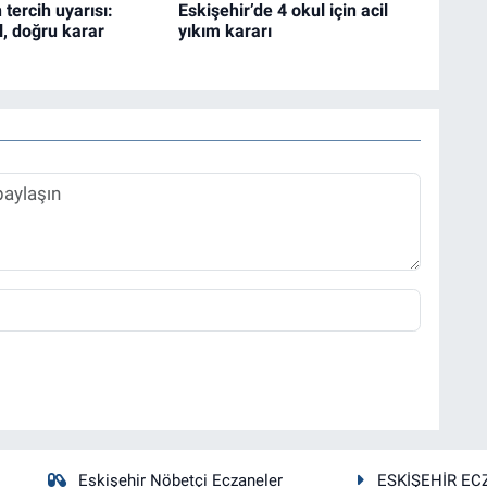
ercih uyarısı:
Eskişehir’de 4 okul için acil
l, doğru karar
yıkım kararı
Eskişehir Nöbetçi Eczaneler
ESKİŞEHİR EC