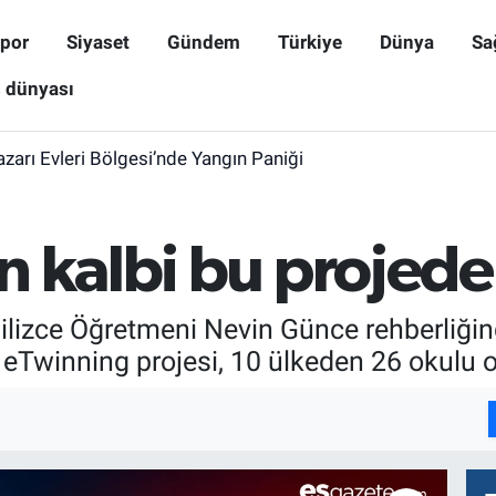
por
Siyaset
Gündem
Türkiye
Dünya
Sa
ş dünyası
zarı Evleri Bölgesi’nde Yangın Paniği
 kalbi bu projede
lizce Öğretmeni Nevin Günce rehberliğind
ı eTwinning projesi, 10 ülkeden 26 okulu 