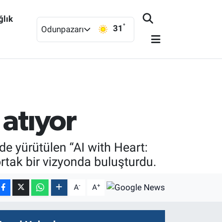
ğlık
°
31
Odunpazarı
 atıyor
e yürütülen “AI with Heart:
ortak bir vizyonda buluşturdu.
-
+
A
A