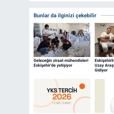
Bunlar da ilginizi çekebilir
Geleceğin ziraat mühendisleri
Eskişehirl
Eskişehir'de yetişiyor
Uzay Araşt
Gidiyor