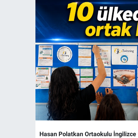
Politika
Bilecik
Kütahya
Gezi
Genel
Çevre
Yerel
Magazin
Hasan Polatkan Ortaokulu İngilizce
Bilim ve Teknoloji