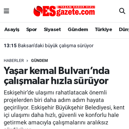
Asayiş
Yaşam
Eskişehir Nöbetçi Eczaneler
Asayiş
Spor
Siyaset
Gündem
Türkiye
Dün
Spor
Afyonkarahisar
Eskişehir Hava Durumu
13:15
Baksan’daki büyük çalışma sürüyor
Siyaset
Eğitim
Eskişehir Trafik Yoğunluk Haritası
HABERLER
GÜNDEM
Gündem
Eskişehirspor Arşivi
Süper Lig Puan Durumu ve Fikstür
Yaşar kemal Bulvarı’nda
çalışmalar hızla sürüyor
Türkiye
Eskişehir Arşivi
Tüm Manşetler
Eskişehir’de ulaşımı rahatlatacak önemli
Dünya
Röportaj
Son Dakika Haberleri
projelerden biri daha adım adım hayata
geçiriliyor. Eskişehir Büyükşehir Belediyesi, kent
Sağlık
Ekonomi
Haber Arşivi
içi ulaşımı daha hızlı, güvenli ve konforlu hale
getirmek amacıyla çalışmalarını aralıksız
Alış-Veriş/İş dünyası
Kültür Sanat