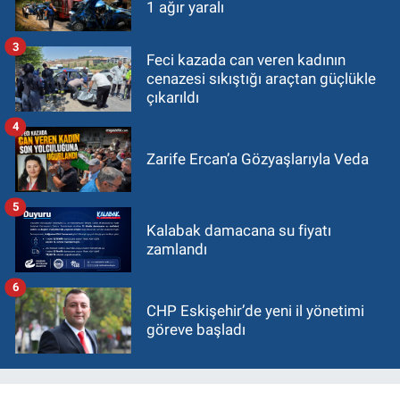
1 ağır yaralı
3
Feci kazada can veren kadının
cenazesi sıkıştığı araçtan güçlükle
çıkarıldı
4
Zarife Ercan’a Gözyaşlarıyla Veda
5
Kalabak damacana su fiyatı
zamlandı
6
CHP Eskişehir’de yeni il yönetimi
göreve başladı