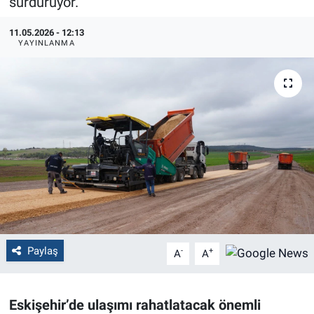
sürdürüyor.
Politika
11.05.2026 - 12:13
YAYINLANMA
Bilecik
Kütahya
Gezi
Genel
Çevre
Yerel
Paylaş
-
+
A
A
Magazin
Eskişehir’de ulaşımı rahatlatacak önemli
Bilim ve Teknoloji