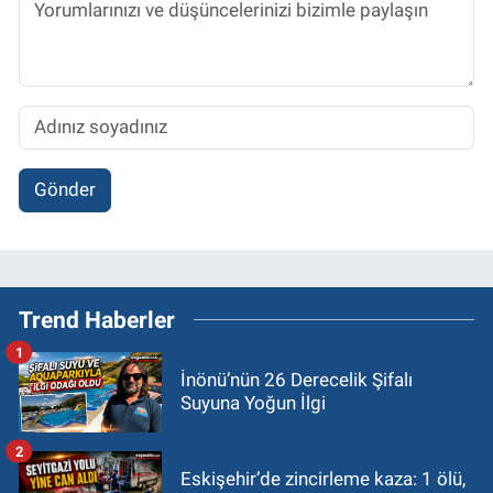
Gönder
Trend Haberler
1
İnönü’nün 26 Derecelik Şifalı
Suyuna Yoğun İlgi
2
Eskişehir’de zincirleme kaza: 1 ölü,