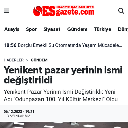
Asayiş
Yaşam
Eskişehir Nöbetçi Eczaneler
Asayiş
Spor
Siyaset
Gündem
Türkiye
Dün
Spor
Afyonkarahisar
Eskişehir Hava Durumu
18:56
Borçlu Emekli Su Otomatında Yaşam Mücadelesi Veriyor
Siyaset
Eğitim
Eskişehir Trafik Yoğunluk Haritası
HABERLER
GÜNDEM
Gündem
Eskişehirspor Arşivi
Süper Lig Puan Durumu ve Fikstür
Yenikent pazar yerinin ismi
değiştirildi
Türkiye
Eskişehir Arşivi
Tüm Manşetler
Yenikent Pazar Yerinin İsmi Değiştirildi: Yeni
Dünya
Röportaj
Son Dakika Haberleri
Adı "Odunpazarı 100. Yıl Kültür Merkezi" Oldu
Sağlık
Ekonomi
Haber Arşivi
06.12.2023 - 19:21
YAYINLANMA
Alış-Veriş/İş dünyası
Kültür Sanat