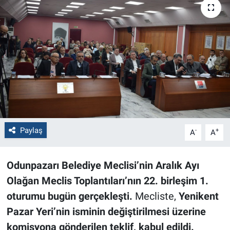
Politika
Bilecik
Kütahya
Gezi
Genel
Paylaş
-
+
A
A
Çevre
Odunpazarı Belediye Meclisi’nin Aralık Ayı
Yerel
Olağan Meclis Toplantıları’nın 22. birleşim 1.
oturumu bugün gerçekleşti.
Mecliste,
Yenikent
Magazin
Pazar Yeri’nin isminin değiştirilmesi üzerine
komisyona gönderilen teklif, kabul edildi.
Bilim ve Teknoloji