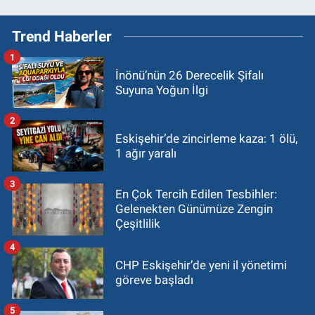
Trend Haberler
1
İnönü’nün 26 Derecelik Şifalı
Suyuna Yoğun İlgi
2
Eskişehir’de zincirleme kaza: 1 ölü,
1 ağır yaralı
3
En Çok Tercih Edilen Tesbihler:
Gelenekten Günümüze Zengin
Çeşitlilik
4
CHP Eskişehir’de yeni il yönetimi
göreve başladı
5