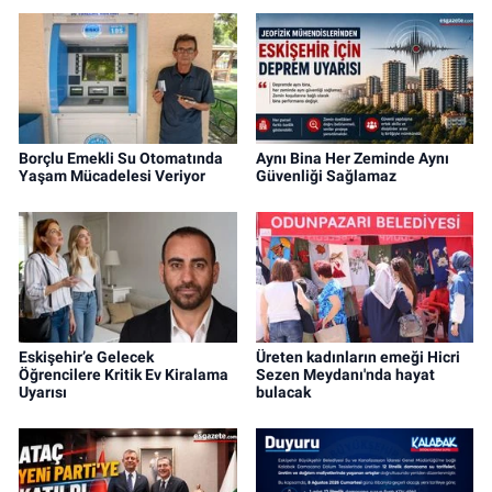
Borçlu Emekli Su Otomatında
Aynı Bina Her Zeminde Aynı
Yaşam Mücadelesi Veriyor
Güvenliği Sağlamaz
Eskişehir’e Gelecek
Üreten kadınların emeği Hicri
Öğrencilere Kritik Ev Kiralama
Sezen Meydanı'nda hayat
Uyarısı
bulacak