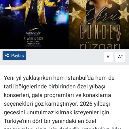
Politika
Bilecik
Kütahya
Gezi
Paylaş
-
+
A
A
Genel
Yeni yıl yaklaşırken hem İstanbul’da hem de
Çevre
tatil bölgelerinde birbirinden özel yılbaşı
konserleri, gala programları ve konaklama
Yerel
seçenekleri göz kamaştırıyor. 2026 yılbaşı
gecesini unutulmaz kılmak isteyenler için
Magazin
Türkiye’nin dört bir yanındaki en özel
Bilim ve Teknoloji