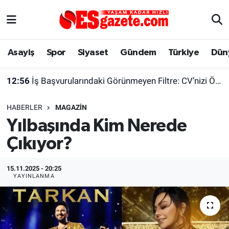
Asayiş
Yaşam
Eskişehir Nöbetçi Eczaneler
Asayiş
Spor
Siyaset
Gündem
Türkiye
Dün
Spor
Afyonkarahisar
Eskişehir Hava Durumu
12:56
İş Başvurularındaki Görünmeyen Filtre: CV’nizi Önce Bir Yazılım Okuyor
Siyaset
Eğitim
Eskişehir Trafik Yoğunluk Haritası
HABERLER
MAGAZIN
Gündem
Eskişehirspor Arşivi
Süper Lig Puan Durumu ve Fikstür
Yılbaşında Kim Nerede
Çıkıyor?
Türkiye
Eskişehir Arşivi
Tüm Manşetler
Dünya
Röportaj
Son Dakika Haberleri
15.11.2025 - 20:25
YAYINLANMA
Sağlık
Ekonomi
Haber Arşivi
Alış-Veriş/İş dünyası
Kültür Sanat