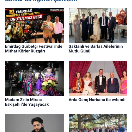
Emirdağ Gurbetçi Festivali'nde
Şaktanlı ve Barlas Ailelerinin
Mithat Körler Rüzgârı
Mutlu Günü
Madam Z’nin Mirası
Arda Genç Nurbanu ile evlendi
Eskişehir’de Yaşayacak