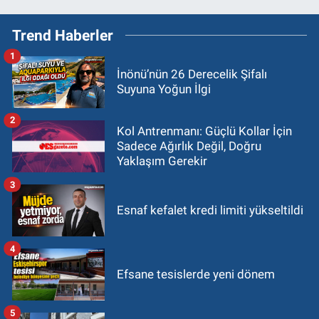
Trend Haberler
1
İnönü’nün 26 Derecelik Şifalı
Suyuna Yoğun İlgi
2
Kol Antrenmanı: Güçlü Kollar İçin
Sadece Ağırlık Değil, Doğru
Yaklaşım Gerekir
3
Esnaf kefalet kredi limiti yükseltildi
4
Efsane tesislerde yeni dönem
5