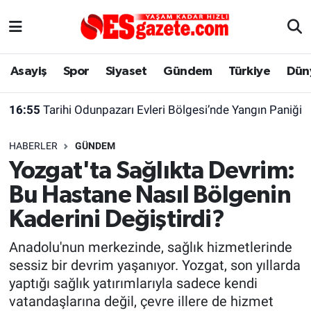
Asayiş
Yaşam
Eskişehir Nöbetçi Eczaneler
Asayiş
Spor
Siyaset
Gündem
Türkiye
Dün
Spor
Afyonkarahisar
Eskişehir Hava Durumu
16:55
Tarihi Odunpazarı Evleri Bölgesi’nde Yangın Paniği
Siyaset
Eğitim
Eskişehir Trafik Yoğunluk Haritası
HABERLER
GÜNDEM
Gündem
Eskişehirspor Arşivi
Süper Lig Puan Durumu ve Fikstür
Yozgat'ta Sağlıkta Devrim:
Bu Hastane Nasıl Bölgenin
Türkiye
Eskişehir Arşivi
Tüm Manşetler
Kaderini Değiştirdi?
Dünya
Röportaj
Son Dakika Haberleri
Anadolu'nun merkezinde, sağlık hizmetlerinde
sessiz bir devrim yaşanıyor. Yozgat, son yıllarda
Sağlık
Ekonomi
Haber Arşivi
yaptığı sağlık yatırımlarıyla sadece kendi
vatandaşlarına değil, çevre illere de hizmet
Alış-Veriş/İş dünyası
Kültür Sanat