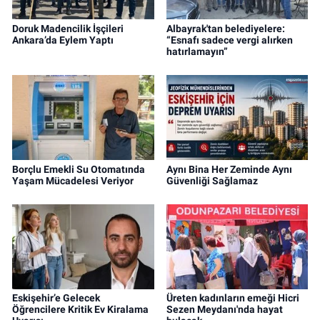
Doruk Madencilik İşçileri
Albayrak'tan belediyelere:
Ankara’da Eylem Yaptı
“Esnafı sadece vergi alırken
hatırlamayın”
Borçlu Emekli Su Otomatında
Aynı Bina Her Zeminde Aynı
Yaşam Mücadelesi Veriyor
Güvenliği Sağlamaz
Eskişehir’e Gelecek
Üreten kadınların emeği Hicri
Öğrencilere Kritik Ev Kiralama
Sezen Meydanı'nda hayat