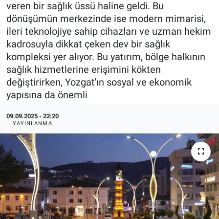
veren bir sağlık üssü haline geldi. Bu
dönüşümün merkezinde ise modern mimarisi,
Politika
ileri teknolojiye sahip cihazları ve uzman hekim
Bilecik
kadrosuyla dikkat çeken dev bir sağlık
kompleksi yer alıyor. Bu yatırım, bölge halkının
Kütahya
sağlık hizmetlerine erişimini kökten
değiştirirken, Yozgat'ın sosyal ve ekonomik
Gezi
yapısına da önemli
09.09.2025 - 22:20
Genel
YAYINLANMA
Çevre
Yerel
Magazin
Bilim ve Teknoloji