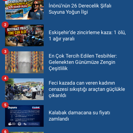
İnönü’nün 26 Derecelik Şifalı
Suyuna Yoğun İlgi
2
Eskişehir’de zincirleme kaza: 1 ölü,
1 ağır yaralı
3
En Çok Tercih Edilen Tesbihler:
Gelenekten Günümüze Zengin
Çeşitlilik
4
Feci kazada can veren kadının
cenazesi sıkıştığı araçtan güçlükle
çıkarıldı
5
Kalabak damacana su fiyatı
zamlandı
6