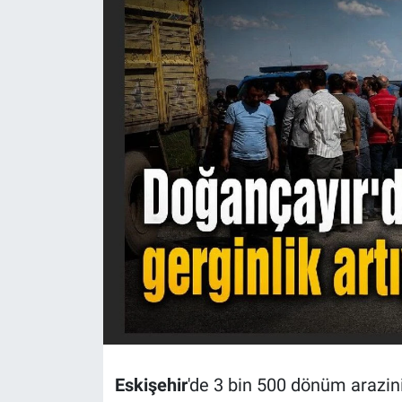
Politika
Bilecik
Kütahya
Gezi
Genel
Çevre
Yerel
Magazin
Eskişehir
'de 3 bin 500 dönüm arazini
Bilim ve Teknoloji