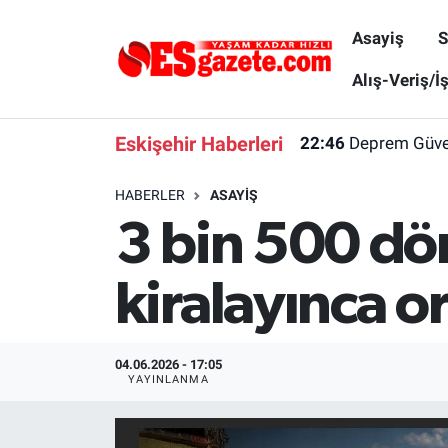
Asayiş
S
Asayiş
Yaşam
Eskişehir Nöbetçi Eczaneler
Alış-Veriş/İ
Spor
Afyonkarahisar
Eskişehir Hava Durumu
Eskişehir Haberleri
22:46
Deprem Güvenl
Siyaset
Eğitim
Eskişehir Trafik Yoğunluk Haritası
HABERLER
ASAYIŞ
3 bin 500 dön
Gündem
Eskişehirspor Arşivi
Süper Lig Puan Durumu ve Fikstür
Türkiye
Eskişehir Arşivi
Tüm Manşetler
kiralayınca or
Dünya
Röportaj
Son Dakika Haberleri
04.06.2026 - 17:05
Sağlık
Ekonomi
Haber Arşivi
YAYINLANMA
Alış-Veriş/İş dünyası
Kültür Sanat