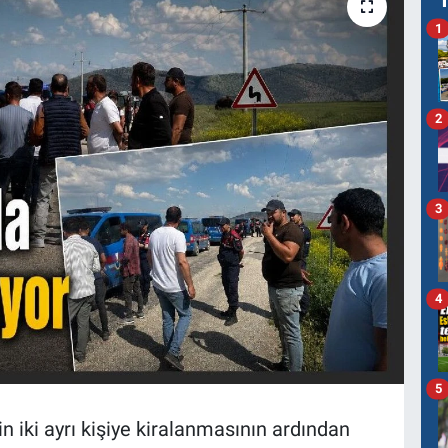
1
2
3
4
5
n iki ayrı kişiye kiralanmasının ardından