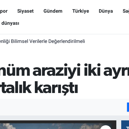
por
Siyaset
Gündem
Türkiye
Dünya
Sa
ş dünyası
iği Bilimsel Verilerle Değerlendirilmeli
üm araziyi iki ayrı
talık karıştı