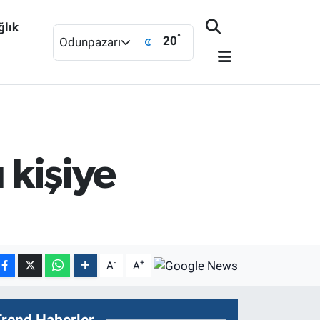
ğlık
°
20
Odunpazarı
 kişiye
-
+
A
A
Trend Haberler