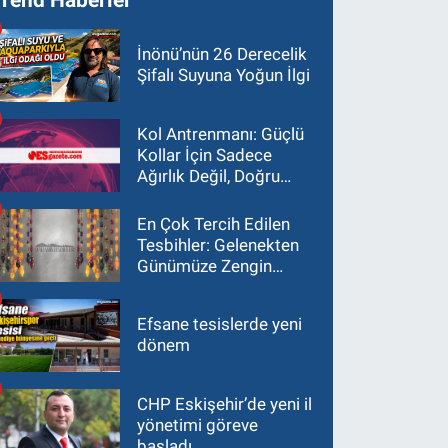
İnönü’nün 26 Derecelik
Şifalı Suyuna Yoğun İlgi
Kol Antrenmanı: Güçlü
Kollar İçin Sadece
Ağırlık Değil, Doğru
Yaklaşım Gerekir
En Çok Tercih Edilen
Tesbihler: Gelenekten
Günümüze Zengin
Çeşitlilik
Efsane tesislerde yeni
dönem
CHP Eskişehir’de yeni il
yönetimi göreve
başladı