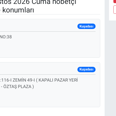
tos 2026 Cuma nöbetçi
e konumları
Kuşadası
 NO:38
Kuşadası
16-I ZEMİN 49-I ( KAPALI PAZAR YERİ
- ÖZTAŞ PLAZA )