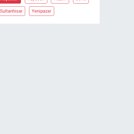
Sultanhisar
Yenipazar