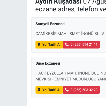
Aydın
Kuşadası
07 Ağus
eczane adres, telefon v
Politika
Bilecik
Samyeli Eczanesi
Kütahya
CAMİKEBİR MAH. İSMET İNÖNÜ BULV.
Gezi
Yol Tarifi Al
0 (256) 614 21 11
Genel
Buse Eczanesi
Çevre
HACIFEYZULLAH MAH. İNÖNÜ BUL. NO:1
MEVKİSİ - EMNİYET MÜDÜRLÜĞÜ YANI 
Yerel
Yol Tarifi Al
0 (256) 503 32 23
Magazin
Bilim ve Teknoloji