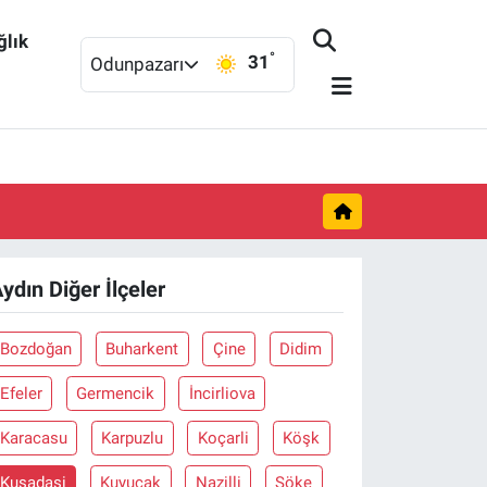
ğlık
°
31
Odunpazarı
ydın Diğer İlçeler
Bozdoğan
Buharkent
Çine
Didim
Efeler
Germencik
İncirliova
Karacasu
Karpuzlu
Koçarli
Köşk
Kuşadasi
Kuyucak
Nazilli
Söke