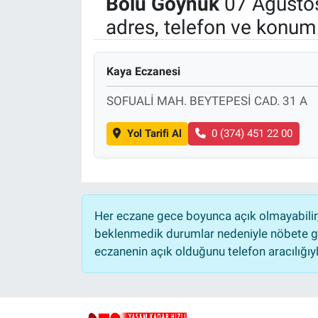
Bolu
Göynük
07 Ağusto
adres, telefon ve konuml
Politika
Bilecik
Kaya Eczanesi
Kütahya
SOFUALİ MAH. BEYTEPESİ CAD. 31 A
Gezi
Yol Tarifi Al
0 (374) 451 22 00
Genel
Çevre
Her eczane gece boyunca açık olmayabilir, 
beklenmedik durumlar nedeniyle nöbete ge
Yerel
eczanenin açık olduğunu telefon aracılığıyla 
Magazin
Bilim ve Teknoloji