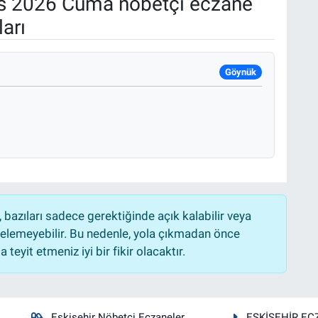
s 2026 Cuma nöbetçi eczane
arı
Göynük
bazıları sadece gerektiğinde açık kalabilir veya
lemeyebilir. Bu nedenle, yola çıkmadan önce
teyit etmeniz iyi bir fikir olacaktır.
Eskişehir Nöbetçi Eczaneler
ESKİŞEHİR EC