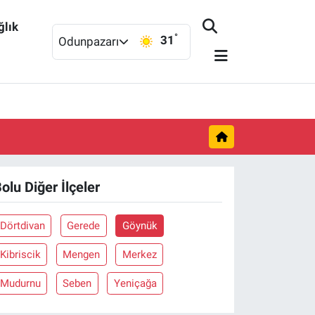
ğlık
°
31
Odunpazarı
olu Diğer İlçeler
Dörtdivan
Gerede
Göynük
Kibriscik
Mengen
Merkez
Mudurnu
Seben
Yeniçağa