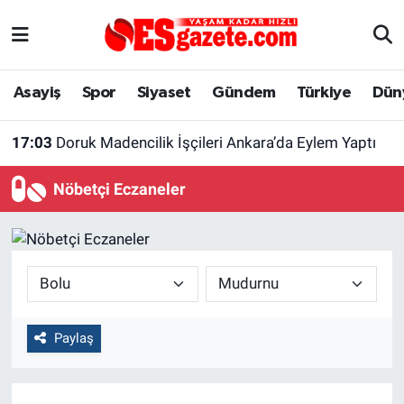
Asayiş
Yaşam
Eskişehir Nöbetçi Eczaneler
Asayiş
Spor
Siyaset
Gündem
Türkiye
Dün
Spor
Afyonkarahisar
Eskişehir Hava Durumu
17:03
Doruk Madencilik İşçileri Ankara’da Eylem Yaptı
Siyaset
Eğitim
Eskişehir Trafik Yoğunluk Haritası
Nöbetçi Eczaneler
Gündem
Eskişehirspor Arşivi
Süper Lig Puan Durumu ve Fikstür
Türkiye
Eskişehir Arşivi
Tüm Manşetler
Dünya
Röportaj
Son Dakika Haberleri
Paylaş
Sağlık
Ekonomi
Haber Arşivi
Alış-Veriş/İş dünyası
Kültür Sanat