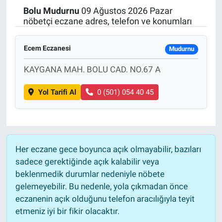
Bolu
Mudurnu
09 Ağustos 2026 Pazar
Politika
nöbetçi eczane adres, telefon ve konumları
Bilecik
Ecem Eczanesi
Mudurnu
Kütahya
KAYGANA MAH. BOLU CAD. NO.67 A
Yol Tarifi Al
0 (501) 054 40 45
Gezi
Genel
Çevre
Her eczane gece boyunca açık olmayabilir, bazıları
sadece gerektiğinde açık kalabilir veya
Yerel
beklenmedik durumlar nedeniyle nöbete
gelemeyebilir. Bu nedenle, yola çıkmadan önce
Magazin
eczanenin açık olduğunu telefon aracılığıyla teyit
etmeniz iyi bir fikir olacaktır.
Bilim ve Teknoloji