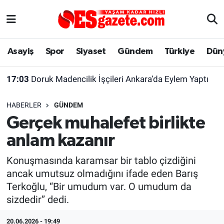
Asayiş
Yaşam
Eskişehir Nöbetçi Eczaneler
Asayiş
Spor
Siyaset
Gündem
Türkiye
Dün
Spor
Afyonkarahisar
Eskişehir Hava Durumu
17:03
Doruk Madencilik İşçileri Ankara’da Eylem Yaptı
Siyaset
Eğitim
Eskişehir Trafik Yoğunluk Haritası
HABERLER
GÜNDEM
Gündem
Eskişehirspor Arşivi
Süper Lig Puan Durumu ve Fikstür
Gerçek muhalefet birlikte
anlam kazanır
Türkiye
Eskişehir Arşivi
Tüm Manşetler
Konuşmasında karamsar bir tablo çizdiğini
Dünya
Röportaj
Son Dakika Haberleri
ancak umutsuz olmadığını ifade eden Barış
Terkoğlu, “Bir umudum var. O umudum da
Sağlık
Ekonomi
Haber Arşivi
sizdedir” dedi.
Alış-Veriş/İş dünyası
Kültür Sanat
20.06.2026 - 19:49