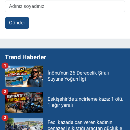
Gönder
Trend Haberler
1
İnönü’nün 26 Derecelik Şifalı
Suyuna Yoğun İlgi
2
Eskişehir’de zincirleme kaza: 1 ölü,
1 ağır yaralı
3
Feci kazada can veren kadının
cenazesi sıkıştığı araçtan güçlükle