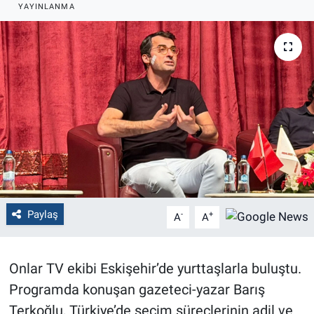
YAYINLANMA
Politika
Bilecik
Kütahya
Gezi
Genel
Çevre
Paylaş
-
+
A
A
Yerel
Onlar TV ekibi Eskişehir’de yurttaşlarla buluştu.
Magazin
Programda konuşan gazeteci-yazar Barış
Terkoğlu, Türkiye’de seçim süreçlerinin adil ve
Bilim ve Teknoloji