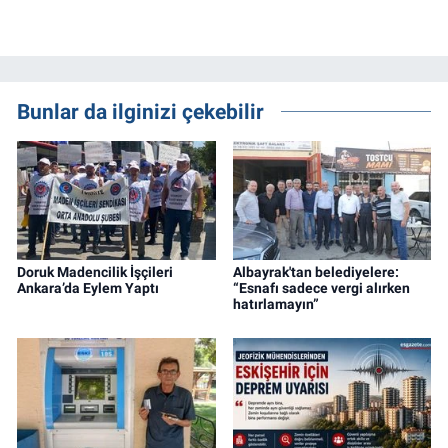
Bunlar da ilginizi çekebilir
Doruk Madencilik İşçileri
Albayrak'tan belediyelere:
Ankara’da Eylem Yaptı
“Esnafı sadece vergi alırken
hatırlamayın”