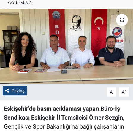
YAYINLANMA
Politika
Bilecik
Kütahya
Gezi
Genel
Çevre
Paylaş
-
+
A
A
Yerel
Eskişehir’de basın açıklaması yapan Büro-İş
Magazin
Sendikası Eskişehir İl Temsilcisi Ömer Sezgin
,
Gençlik ve Spor Bakanlığı’na bağlı çalışanların
Bilim ve Teknoloji