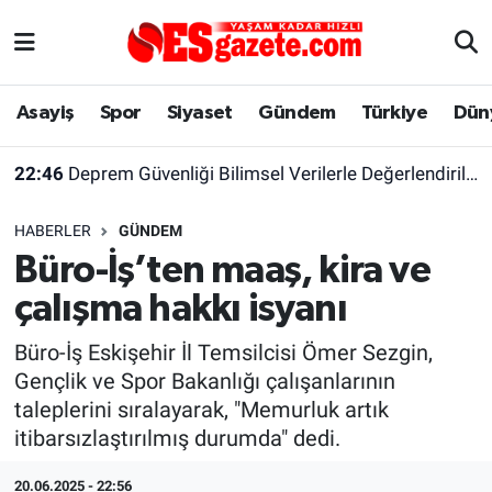
Asayiş
Yaşam
Eskişehir Nöbetçi Eczaneler
Asayiş
Spor
Siyaset
Gündem
Türkiye
Dün
Spor
Afyonkarahisar
Eskişehir Hava Durumu
22:46
Deprem Güvenliği Bilimsel Verilerle Değerlendirilmeli
Siyaset
Eğitim
Eskişehir Trafik Yoğunluk Haritası
HABERLER
GÜNDEM
Gündem
Eskişehirspor Arşivi
Süper Lig Puan Durumu ve Fikstür
Büro-İş’ten maaş, kira ve
çalışma hakkı isyanı
Türkiye
Eskişehir Arşivi
Tüm Manşetler
Büro-İş Eskişehir İl Temsilcisi Ömer Sezgin,
Dünya
Röportaj
Son Dakika Haberleri
Gençlik ve Spor Bakanlığı çalışanlarının
taleplerini sıralayarak, "Memurluk artık
Sağlık
Ekonomi
Haber Arşivi
itibarsızlaştırılmış durumda" dedi.
Alış-Veriş/İş dünyası
Kültür Sanat
20.06.2025 - 22:56