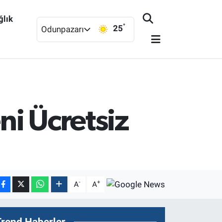
ğlık
°
25
Odunpazarı
i Ücretsiz
-
+
A
A
Trend Haberler