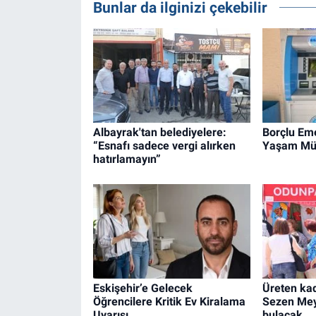
Bunlar da ilginizi çekebilir
Albayrak'tan belediyelere:
Borçlu Em
“Esnafı sadece vergi alırken
Yaşam Müc
hatırlamayın”
Eskişehir’e Gelecek
Üreten kad
Öğrencilere Kritik Ev Kiralama
Sezen Mey
Uyarısı
bulacak