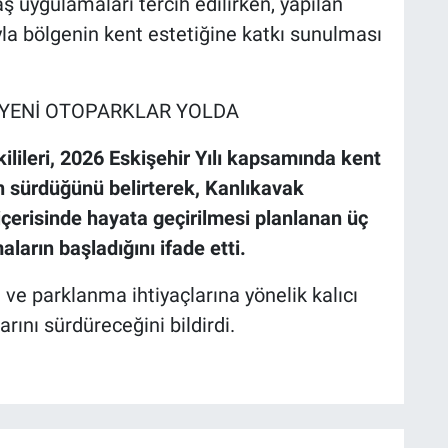
ş uygulamaları tercih edilirken, yapılan
la bölgenin kent estetiğine katkı sunulması
A YENİ OTOPARKLAR YOLDA
ilileri, 2026 Eskişehir Yılı kapsamında kent
ın sürdüğünü belirterek, Kanlıkavak
 içerisinde hayata geçirilmesi planlanan üç
ların başladığını ifade etti.
 ve parklanma ihtiyaçlarına yönelik kalıcı
ını sürdüreceğini bildirdi.