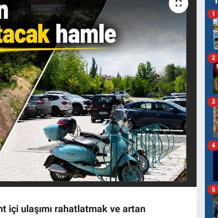
1
2
3
4
5
t içi ulaşımı rahatlatmak ve artan