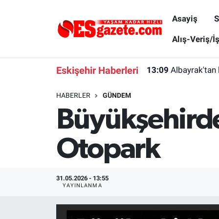
Asayiş
S
Asayiş
Yaşam
Eskişehir Nöbetçi Eczaneler
Alış-Veriş/İ
Spor
Afyonkarahisar
Eskişehir Hava Durumu
Eskişehir Haberleri
13:09
Albayrak'tan 
Siyaset
Eğitim
Eskişehir Trafik Yoğunluk Haritası
HABERLER
GÜNDEM
Büyükşehirde
Gündem
Eskişehirspor Arşivi
Süper Lig Puan Durumu ve Fikstür
Türkiye
Eskişehir Arşivi
Tüm Manşetler
Otopark
Dünya
Röportaj
Son Dakika Haberleri
31.05.2026 - 13:55
Sağlık
Ekonomi
Haber Arşivi
YAYINLANMA
Alış-Veriş/İş dünyası
Kültür Sanat