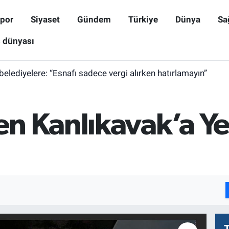
por
Siyaset
Gündem
Türkiye
Dünya
Sa
ş dünyası
belediyelere: “Esnafı sadece vergi alırken hatırlamayın”
n Kanlıkavak’a Yen