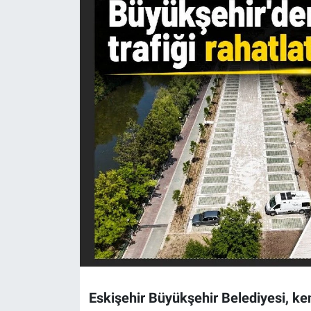
Politika
Bilecik
Kütahya
Gezi
Genel
Çevre
Yerel
Magazin
Eskişehir Büyükşehir Belediyesi, ken
Bilim ve Teknoloji