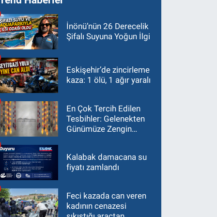
İnönü’nün 26 Derecelik
Şifalı Suyuna Yoğun İlgi
Eskişehir’de zincirleme
kaza: 1 ölü, 1 ağır yaralı
En Çok Tercih Edilen
Tesbihler: Gelenekten
Günümüze Zengin
Çeşitlilik
Kalabak damacana su
fiyatı zamlandı
Feci kazada can veren
kadının cenazesi
sıkıştığı araçtan