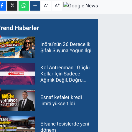
-
+
A
A
Trend Haberler
İnönü’nün 26 Derecelik
Şifalı Suyuna Yoğun İlgi
Kol Antrenmanı: Güçlü
Kollar İçin Sadece
Ağırlık Değil, Doğru
Yaklaşım Gerekir
Esnaf kefalet kredi
limiti yükseltildi
Efsane tesislerde yeni
dönem