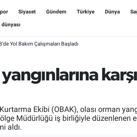
por
Siyaset
Gündem
Türkiye
Dünya
Sa
ş dünyası
B’de Yol Bakım Çalışmaları Başladı
angınlarına karş
urtarma Ekibi (OBAK), olası orman yangınl
ölge Müdürlüğü iş birliğiyle düzenlenen 
i aldı.