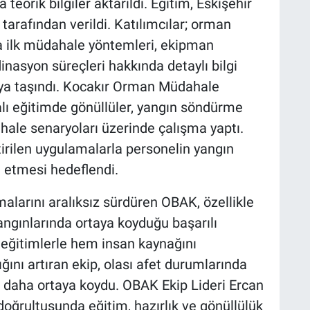
teorik bilgiler aktarıldı. Eğitim, Eskişehir
rafından verildi. Katılımcılar; orman
na ilk müdahale yöntemleri, ekipman
dinasyon süreçleri hakkında detaylı bilgi
haya taşındı. Kocakır Orman Müdahale
alı eğitimde gönüllüler, yangın söndürme
hale senaryoları üzerinde çalışma yaptı.
irilen uygulamalarla personelin yangın
et etmesi hedeflendi.
malarını aralıksız sürdüren OBAK, özellikle
ngınlarında ortaya koyduğu başarılı
 eğitimlerle hem insan kaynağını
ını artıran ekip, olası afet durumlarında
 daha ortaya koydu. OBAK Ekip Lideri Ercan
doğrultusunda eğitim, hazırlık ve gönüllülük