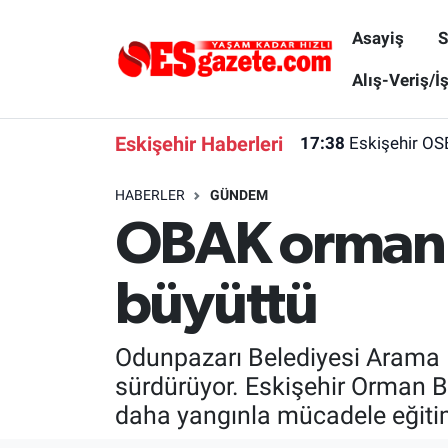
Asayiş
S
Asayiş
Yaşam
Eskişehir Nöbetçi Eczaneler
Alış-Veriş/İ
Spor
Afyonkarahisar
Eskişehir Hava Durumu
Eskişehir Haberleri
17:38
Eskişehir OS
Siyaset
Eğitim
Eskişehir Trafik Yoğunluk Haritası
HABERLER
GÜNDEM
OBAK orman y
Gündem
Eskişehirspor Arşivi
Süper Lig Puan Durumu ve Fikstür
Türkiye
Eskişehir Arşivi
Tüm Manşetler
büyüttü
Dünya
Röportaj
Son Dakika Haberleri
Odunpazarı Belediyesi Arama K
Sağlık
Ekonomi
Haber Arşivi
sürdürüyor. Eskişehir Orman B
daha yangınla mücadele eğitim
Alış-Veriş/İş dünyası
Kültür Sanat