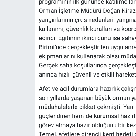
programının ilk gününde katılımcılara 
Orman İşletme Müdürü Doğan Kiraz ta
yangınlarının çıkış nedenleri, yangı
kullanımı, güvenlik kuralları ve koor
edindi. Eğitimin ikinci günü ise sa
Birimi’nde gerçekleştirilen uygulam
ekipmanlarını kullanarak olası müda
Gerçek saha koşullarında gerçekleşt
anında hızlı, güvenli ve etkili harek
Afet ve acil durumlara hazırlık çalış
son yıllarda yaşanan büyük orman ya
müdahalelerle dikkat çekmişti. Yeni
güçlendiren hem de kurumsal hazırlığ
görev almaya hazır olduğunu bir kez
Temel, afetlere dirençli kent hedefi 