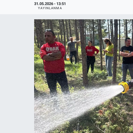
31.05.2026 - 13:51
YAYINLANMA
Politika
Bilecik
Kütahya
Gezi
Genel
Çevre
Yerel
Magazin
Bilim ve Teknoloji