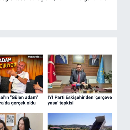
al'ın "Gülen adam"
İYİ Parti Eskişehir'den 'çerçeve
ra'da gerçek oldu
yasa' tepkisi