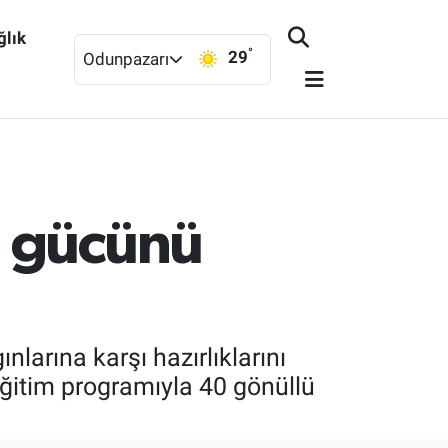
ğlık
°
29
Odunpazarı
ı gücünü
arına karşı hazırlıklarını
eğitim programıyla 40 gönüllü