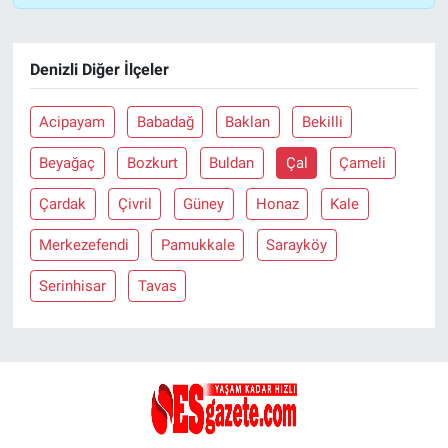
Denizli Diğer İlçeler
Acipayam
Babadağ
Baklan
Bekilli
Beyağaç
Bozkurt
Buldan
Çal
Çameli
Çardak
Çivril
Güney
Honaz
Kale
Merkezefendi
Pamukkale
Sarayköy
Serinhisar
Tavas