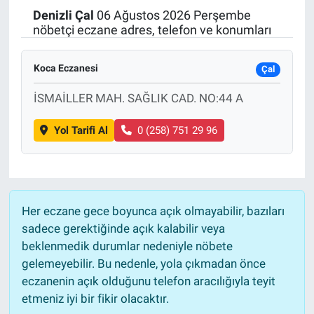
Denizli
Çal
06 Ağustos 2026 Perşembe
Politika
nöbetçi eczane adres, telefon ve konumları
Bilecik
Koca Eczanesi
Çal
Kütahya
İSMAİLLER MAH. SAĞLIK CAD. NO:44 A
Yol Tarifi Al
0 (258) 751 29 96
Gezi
Genel
Çevre
Her eczane gece boyunca açık olmayabilir, bazıları
sadece gerektiğinde açık kalabilir veya
Yerel
beklenmedik durumlar nedeniyle nöbete
gelemeyebilir. Bu nedenle, yola çıkmadan önce
Magazin
eczanenin açık olduğunu telefon aracılığıyla teyit
etmeniz iyi bir fikir olacaktır.
Bilim ve Teknoloji