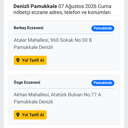
Denizli
Pamukkale
07 Ağustos 2026 Cuma
Politika
nöbetçi eczane adres, telefon ve konumları
Bilecik
Berkay Eczanesi
Pamukkale
Kütahya
Atalar Mahallesi, 960.Sokak No:30 B
Pamukkale Denizli
Gezi
Yol Tarifi Al
Genel
Özge Eczanesi
Çevre
Pamukkale
Akhan Mahallesi, Atatürk Bulvarı No:77 A
Yerel
Pamukkale Denizli
Magazin
Yol Tarifi Al
Bilim ve Teknoloji