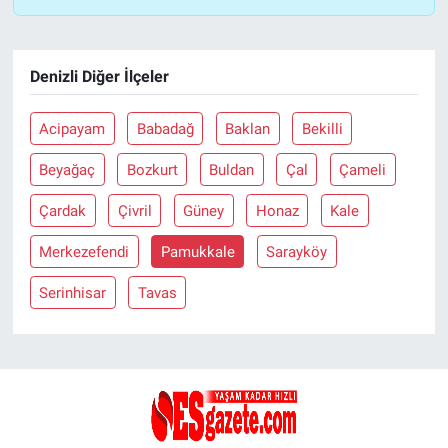
Denizli Diğer İlçeler
Acipayam
Babadağ
Baklan
Bekilli
Beyağaç
Bozkurt
Buldan
Çal
Çameli
Çardak
Çivril
Güney
Honaz
Kale
Merkezefendi
Pamukkale
Sarayköy
Serinhisar
Tavas