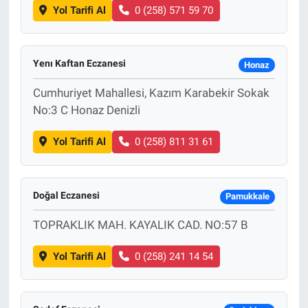
Yol Tarifi Al
0 (258) 571 59 70
Yenı Kaftan Eczanesi
Honaz
Cumhuriyet Mahallesi, Kazım Karabekir Sokak
No:3 C Honaz Denizli
Yol Tarifi Al
0 (258) 811 31 61
Doğal Eczanesi
Pamukkale
TOPRAKLIK MAH. KAYALIK CAD. NO:57 B
Yol Tarifi Al
0 (258) 241 14 54