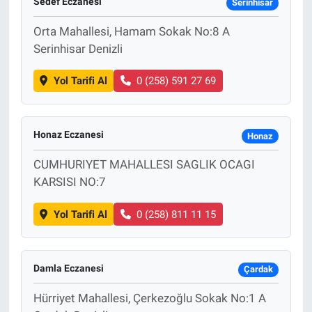
Sedef Eczanesi
Serinhisar
Orta Mahallesi, Hamam Sokak No:8 A
Serinhisar Denizli
Yol Tarifi Al
0 (258) 591 27 69
Honaz Eczanesi
Honaz
CUMHURIYET MAHALLESI SAGLIK OCAGI
KARSISI NO:7
Yol Tarifi Al
0 (258) 811 11 15
Damla Eczanesi
Çardak
Hürriyet Mahallesi, Çerkezoğlu Sokak No:1 A