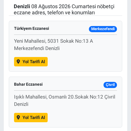
Denizli
08 Ağustos 2026 Cumartesi nöbetçi
Politika
eczane adres, telefon ve konumları
Bilecik
Türkiyem Eczanesi
Merkezefendi
Kütahya
Yeni Mahallesi, 5031 Sokak No:13 A
Merkezefendi Denizli
Gezi
Yol Tarifi Al
Genel
Bahar Eczanesi
Çevre
Çivril
Işıklı Mahallesi, Osmanlı 20.Sokak No:12 Çivril
Yerel
Denizli
Magazin
Yol Tarifi Al
Bilim ve Teknoloji