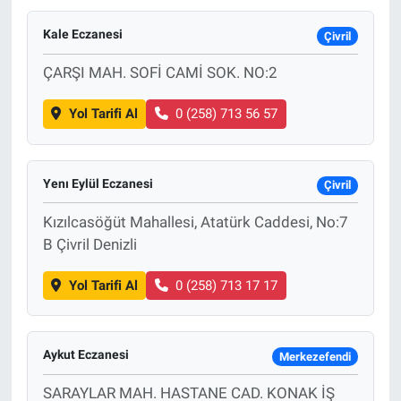
Kale Eczanesi
Çivril
ÇARŞI MAH. SOFİ CAMİ SOK. NO:2
Yol Tarifi Al
0 (258) 713 56 57
Yenı Eylül Eczanesi
Çivril
Kızılcasöğüt Mahallesi, Atatürk Caddesi, No:7
B Çivril Denizli
Yol Tarifi Al
0 (258) 713 17 17
Aykut Eczanesi
Merkezefendi
SARAYLAR MAH. HASTANE CAD. KONAK İŞ