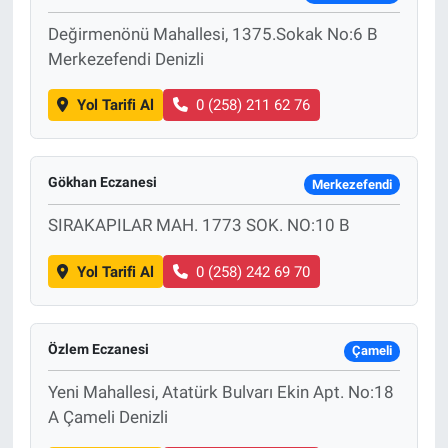
Değirmenönü Mahallesi, 1375.Sokak No:6 B
Merkezefendi Denizli
Yol Tarifi Al
0 (258) 211 62 76
Gökhan Eczanesi
Merkezefendi
SIRAKAPILAR MAH. 1773 SOK. NO:10 B
Yol Tarifi Al
0 (258) 242 69 70
Özlem Eczanesi
Çameli
Yeni Mahallesi, Atatürk Bulvarı Ekin Apt. No:18
A Çameli Denizli