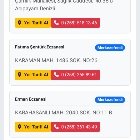
Çamlık Mahallesi, Sağlık Caddesi, No:35 D
Acıpayam Denizli
Yol Tarifi Al
0 (258) 518 13 46
Fatıma Şentürk Eczanesi
Merkezefendi
KARAMAN MAH. 1486 SOK. NO:26
Yol Tarifi Al
0 (258) 265 89 61
Erman Eczanesi
Merkezefendi
KARAHASANLI MAH. 2040 SOK. NO:11 B
Yol Tarifi Al
0 (258) 361 43 49