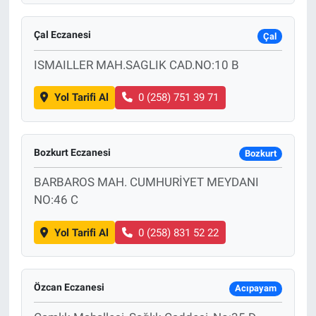
Çal Eczanesi
Çal
ISMAILLER MAH.SAGLIK CAD.NO:10 B
Yol Tarifi Al
0 (258) 751 39 71
Bozkurt Eczanesi
Bozkurt
BARBAROS MAH. CUMHURİYET MEYDANI
NO:46 C
Yol Tarifi Al
0 (258) 831 52 22
Özcan Eczanesi
Acıpayam