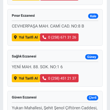
Pınar Eczanesi
Kale
CEVHERPAŞA MAH. CAMİ CAD. NO:8 B
Yol Tarifi Al
0 (258) 671 31 26
Sağlık Eczanesi
Güney
YENİ MAH. 88. SOK. NO:1 6
Yol Tarifi Al
0 (258) 451 21 37
Güven Eczanesi
Çivril
Yukarı Mahallesi, Şehit Şenol Çiftören Caddesi,