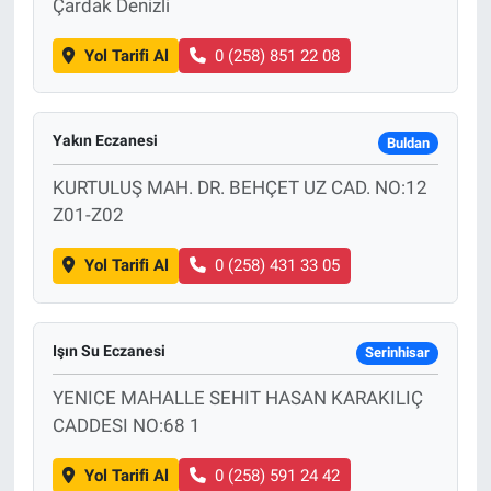
Çardak Denizli
Yol Tarifi Al
0 (258) 851 22 08
Yakın Eczanesi
Buldan
KURTULUŞ MAH. DR. BEHÇET UZ CAD. NO:12
Z01-Z02
Yol Tarifi Al
0 (258) 431 33 05
Işın Su Eczanesi
Serinhisar
YENICE MAHALLE SEHIT HASAN KARAKILIÇ
CADDESI NO:68 1
Yol Tarifi Al
0 (258) 591 24 42