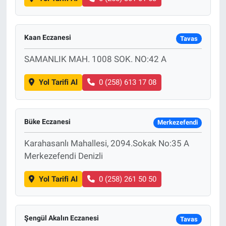
Kaan Eczanesi
Tavas
SAMANLIK MAH. 1008 SOK. NO:42 A
Yol Tarifi Al
0 (258) 613 17 08
Büke Eczanesi
Merkezefendi
Karahasanlı Mahallesi, 2094.Sokak No:35 A
Merkezefendi Denizli
Yol Tarifi Al
0 (258) 261 50 50
Şengül Akalın Eczanesi
Tavas