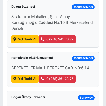
Duygu Eczanesi
Merkezefendi
Sırakapılar Mahallesi, Şehit Albay
Karaoğlanoğlu Caddesi No:10 B Merkezefendi
Denizli
Yol Tarifi Al
0 (258) 241 70 82
Pamukkale Aktürk Eczanesi
Merkezefendi
BEREKETLER MAH. BEREKET CAD. NO:6 14
Yol Tarifi Al
0 (258) 361 33 75
Doğan Özsoy Eczanesi
Sarayköy