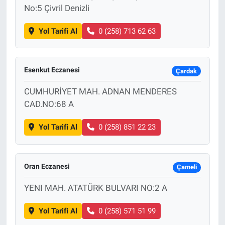
No:5 Çivril Denizli
Yol Tarifi Al
0 (258) 713 62 63
Esenkut Eczanesi
Çardak
CUMHURİYET MAH. ADNAN MENDERES
CAD.NO:68 A
Yol Tarifi Al
0 (258) 851 22 23
Oran Eczanesi
Çameli
YENI MAH. ATATÜRK BULVARI NO:2 A
Yol Tarifi Al
0 (258) 571 51 99