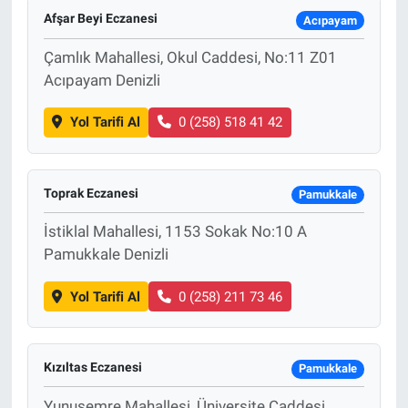
Afşar Beyi Eczanesi
Acıpayam
Çamlık Mahallesi, Okul Caddesi, No:11 Z01
Acıpayam Denizli
Yol Tarifi Al
0 (258) 518 41 42
Toprak Eczanesi
Pamukkale
İstiklal Mahallesi, 1153 Sokak No:10 A
Pamukkale Denizli
Yol Tarifi Al
0 (258) 211 73 46
Kızıltas Eczanesi
Pamukkale
Yunusemre Mahallesi, Üniversite Caddesi,