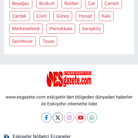
Beyağaç
Bozkurt
Buldan
Çal
Çameli
Çardak
Çivril
Güney
Honaz
Kale
Merkezefendi
Pamukkale
Sarayköy
Serinhisar
Tavas
www.esgazete.com eskişehir'den bölgeden dünyadan haberler
ile Eskişehir internette lider
Eskişehir Nöbetçi Eczaneler