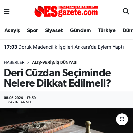
Asayiş
Yaşam
Eskişehir Nöbetçi Eczaneler
Asayiş
Spor
Siyaset
Gündem
Türkiye
Dün
Spor
Afyonkarahisar
Eskişehir Hava Durumu
17:03
Doruk Madencilik İşçileri Ankara’da Eylem Yaptı
Siyaset
Eğitim
Eskişehir Trafik Yoğunluk Haritası
16:55
Tarihi Odunpazarı Evleri Bölgesi’nde Yangın Paniği
HABERLER
ALIŞ-VERIŞ/İŞ DÜNYASI
Gündem
Eskişehirspor Arşivi
Süper Lig Puan Durumu ve Fikstür
Deri Cüzdan Seçiminde
Nelere Dikkat Edilmeli?
Türkiye
Eskişehir Arşivi
Tüm Manşetler
Dünya
Röportaj
Son Dakika Haberleri
08.06.2026 - 17:50
YAYINLANMA
Sağlık
Ekonomi
Haber Arşivi
Alış-Veriş/İş dünyası
Kültür Sanat