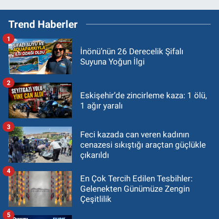
Trend Haberler
1
İnönü’nün 26 Derecelik Şifalı
Suyuna Yoğun İlgi
2
Eskişehir’de zincirleme kaza: 1 ölü,
1 ağır yaralı
3
Feci kazada can veren kadının
cenazesi sıkıştığı araçtan güçlükle
çıkarıldı
4
En Çok Tercih Edilen Tesbihler:
Gelenekten Günümüze Zengin
Çeşitlilik
5