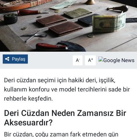
Politika
Bilecik
Kütahya
Gezi
Paylaş
-
+
A
A
Genel
Deri cüzdan seçimi için hakiki deri, işçilik,
kullanım konforu ve model tercihlerini sade bir
Çevre
rehberle keşfedin.
Yerel
Deri Cüzdan Neden Zamansız Bir
Magazin
Aksesuardır?
Bir cüzdan, çoğu zaman fark etmeden gün
Bilim ve Teknoloji