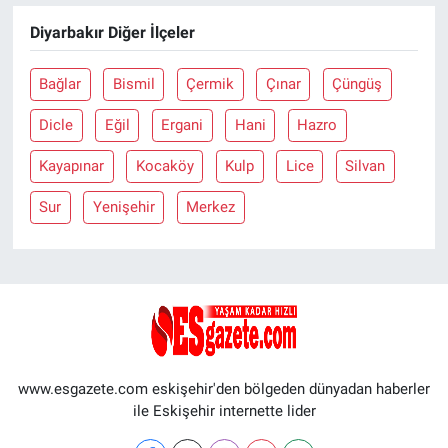
Diyarbakır Diğer İlçeler
Bağlar
Bismil
Çermik
Çınar
Çüngüş
Dicle
Eğil
Ergani
Hani
Hazro
Kayapınar
Kocaköy
Kulp
Lice
Silvan
Sur
Yenişehir
Merkez
www.esgazete.com eskişehir'den bölgeden dünyadan haberler
ile Eskişehir internette lider