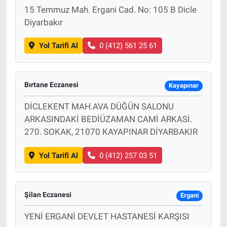
15 Temmuz Mah. Ergani Cad. No: 105 B Dicle
Diyarbakır
Yol Tarifi Al
0 (412) 561 25 61
Bırtane Eczanesi
Kayapınar
DİCLEKENT MAH.AVA DÜĞÜN SALONU
ARKASINDAKİ BEDİÜZAMAN CAMİ ARKASİ.
270. SOKAK, 21070 KAYAPINAR DİYARBAKIR
Yol Tarifi Al
0 (412) 257 03 51
Şilan Eczanesi
Ergani
YENİ ERGANİ DEVLET HASTANESİ KARŞISI