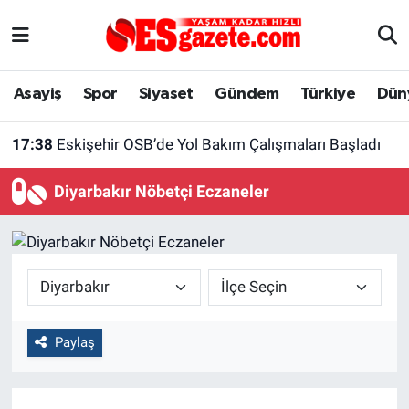
Asayiş
Yaşam
Eskişehir Nöbetçi Eczaneler
Asayiş
Spor
Siyaset
Gündem
Türkiye
Dün
Spor
Afyonkarahisar
Eskişehir Hava Durumu
17:38
Eskişehir OSB’de Yol Bakım Çalışmaları Başladı
Siyaset
Eğitim
Eskişehir Trafik Yoğunluk Haritası
Diyarbakır Nöbetçi Eczaneler
Gündem
Eskişehirspor Arşivi
Süper Lig Puan Durumu ve Fikstür
Türkiye
Eskişehir Arşivi
Tüm Manşetler
Dünya
Röportaj
Son Dakika Haberleri
Paylaş
Sağlık
Ekonomi
Haber Arşivi
Alış-Veriş/İş dünyası
Kültür Sanat