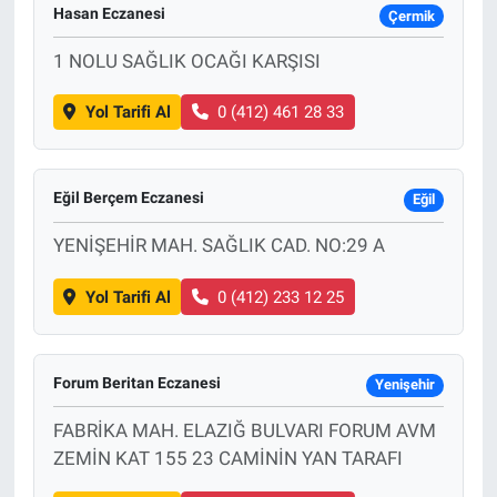
Hasan Eczanesi
Çermik
1 NOLU SAĞLIK OCAĞI KARŞISI
Yol Tarifi Al
0 (412) 461 28 33
Eğil Berçem Eczanesi
Eğil
YENİŞEHİR MAH. SAĞLIK CAD. NO:29 A
Yol Tarifi Al
0 (412) 233 12 25
Forum Beritan Eczanesi
Yenişehir
FABRİKA MAH. ELAZIĞ BULVARI FORUM AVM
ZEMİN KAT 155 23 CAMİNİN YAN TARAFI