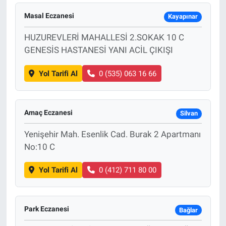
Masal Eczanesi
Kayapınar
HUZUREVLERİ MAHALLESİ 2.SOKAK 10 C
GENESİS HASTANESİ YANI ACİL ÇIKIŞI
Yol Tarifi Al
0 (535) 063 16 66
Amaç Eczanesi
Silvan
Yenişehir Mah. Esenlik Cad. Burak 2 Apartmanı
No:10 C
Yol Tarifi Al
0 (412) 711 80 00
Park Eczanesi
Bağlar