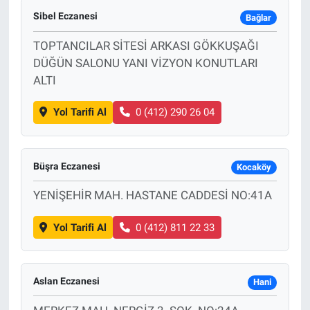
Sibel Eczanesi
Bağlar
TOPTANCILAR SİTESİ ARKASI GÖKKUŞAĞI
DÜĞÜN SALONU YANI VİZYON KONUTLARI
ALTI
Yol Tarifi Al
0 (412) 290 26 04
Büşra Eczanesi
Kocaköy
YENİŞEHİR MAH. HASTANE CADDESİ NO:41A
Yol Tarifi Al
0 (412) 811 22 33
Aslan Eczanesi
Hani