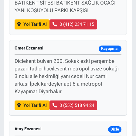
BATIKENT SİTESİ BATIKENT SAĞLIK OCAĞI
YANI KOŞUYOLU PARKI KARŞISI
Yol Tarifi Al
0 (412) 234 71 15
Ömer Eczanesi
Kayapınar
Diclekent bulvarı 200. Sokak eski perşembe
pazarı tatlıcı hacılevent metropol avize sokağı
3 nolu aile hekimliği yanı cebeli Nur cami
arkası İpek kardeşler apt 6 a metropol
Kayapınar Diyarbakır
Yol Tarifi Al
0 (552) 518 94 24
Atay Eczanesi
Dicle