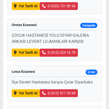
Yol Tarifi Al
0 (533) 731 85 96
Orman Eczanesi
Yenişehir
ÇOCUK HASTANESİ YOLU DİYAR GALERİA
ARKASI LEVENT LOJMANLARI KARŞISI
Yol Tarifi Al
0 (412) 224 16 79
Lotus Eczanesi
Çınar
İlçe Devlet Hastanesi karşısı Çınar Diyarbakır
Yol Tarifi Al
0 (412) 511 35 69