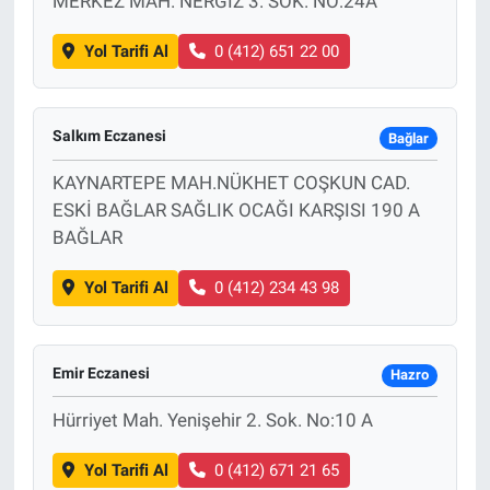
MERKEZ MAH. NERGİZ 3. SOK. NO:24A
Yol Tarifi Al
0 (412) 651 22 00
Salkım Eczanesi
Bağlar
KAYNARTEPE MAH.NÜKHET COŞKUN CAD.
ESKİ BAĞLAR SAĞLIK OCAĞI KARŞISI 190 A
BAĞLAR
Yol Tarifi Al
0 (412) 234 43 98
Emir Eczanesi
Hazro
Hürriyet Mah. Yenişehir 2. Sok. No:10 A
Yol Tarifi Al
0 (412) 671 21 65