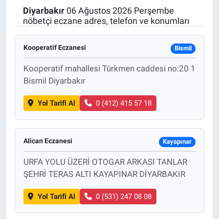
Diyarbakır
06 Ağustos 2026 Perşembe
Politika
nöbetçi eczane adres, telefon ve konumları
Bilecik
Kooperatif Eczanesi
Bismil
Kütahya
Kooperatif mahallesi Türkmen caddesi no:20 1
Bismil Diyarbakır
Gezi
Yol Tarifi Al
0 (412) 415 57 18
Genel
Alican Eczanesi
Çevre
Kayapınar
URFA YOLU ÜZERİ OTOGAR ARKASI TANLAR
Yerel
ŞEHRİ TERAS ALTI KAYAPINAR DİYARBAKIR
Magazin
Yol Tarifi Al
0 (531) 247 08 08
Bilim ve Teknoloji